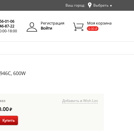
Ваш город:
Выбрать
▼
✕
Закрыть
256-01-06
Регистрация
Моя корзина
346-87-22
Войти
0.00
₽
0:00-18:00
946C, 600W
каз
Добавить в Wish List
0.00
₽
Купить