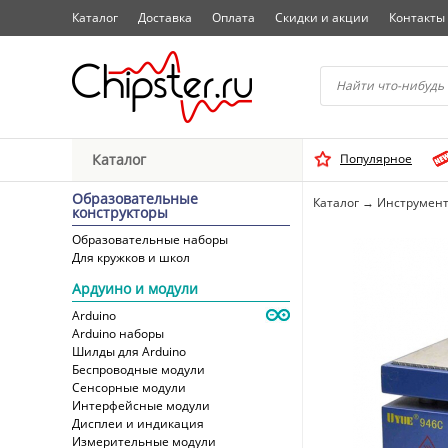
Каталог
Доставка
Оплата
Скидки и акции
Контакты
Начните водить название 
Каталог
Популярное
Выбрать
Образовательные
Каталог
→
Инструмент
конструкторы
Образовательные наборы
Для кружков и школ
Ардуино и модули
Arduino
Arduino наборы
Шилды для Arduino
Беспроводные модули
Сенсорные модули
Интерфейсные модули
Дисплеи и индикация
Измерительные модули