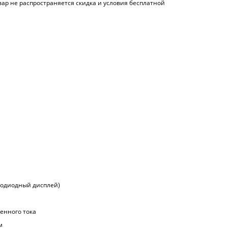
вар не распространяется скидка и условия бесплатной
тодиодный дисплей)
енного тока
м