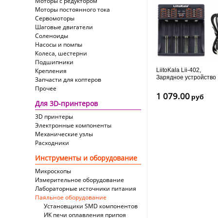
Моторы с редуктором
Моторы постоянного тока
Сервомоторы
Шаговые двигатели
Соленоиды
Насосы и помпы
Колеса, шестерни
Подшипники
Крепления
LiitoKala Lii-402,
Зарядное устройство
Запчасти для коптеров
для аккумуляторов
Прочее
1 079.00
руб
Для 3D-принтеров
3D принтеры
Электронные компоненты
Механические узлы
Расходники
Инструменты и оборудование
Микроскопы
Измерительное оборудование
Лабораторные источники питания
Паяльное оборудование
Установщики SMD компонентов
ИК печи оплавления припоя