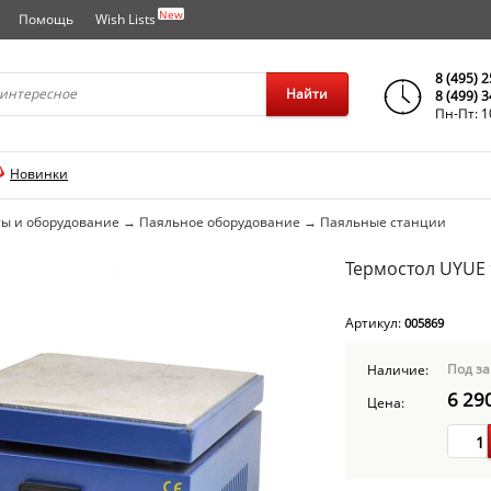
New
Помощь
Wish Lists
города..
8 (495) 
Найти
8 (499) 
Пн-Пт: 1
Новинки
ы и оборудование
→
Паяльное оборудование
→
Паяльные станции
Термостол UYUE 
Артикул:
005869
Под за
Наличие:
6 29
Цена: