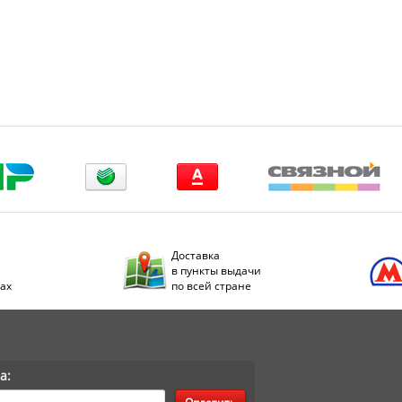
Доставка
в пункты выдачи
дах
по всей стране
а: