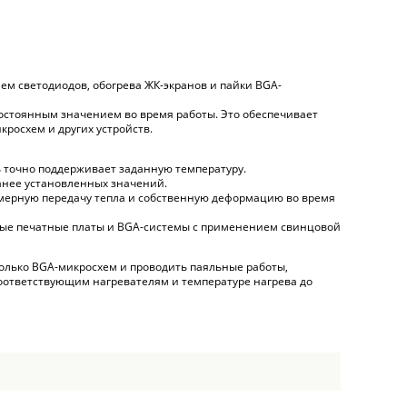
ем светодиодов, обогрева ЖК-экранов и пайки BGA-
постоянным значением во время работы. Это обеспечивает
росхем и других устройств.
 точно поддерживает заданную температуру.
анее установленных значений.
омерную передачу тепла и собственную деформацию во время
ьные печатные платы и BGA-системы с применением свинцовой
олько BGA-микросхем и проводить паяльные работы,
соответствующим нагревателям и температуре нагрева до