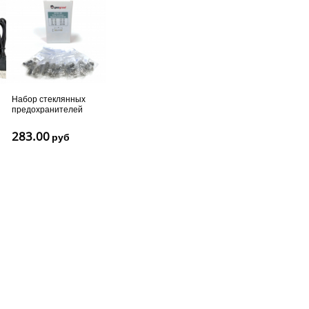
Набор стеклянных
предохранителей
5х20мм (10 видов) -
50шт
283.00
руб