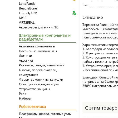
LattePanda
Вес:
BeagleBone
FriendlyARM
Описание
MYiR
VIRT2REAL
Термостол (нижний по
Аксессуары для мини ПК
микросхем. Термостол
Благодаря использова
Электронные компоненты и
повторяемость процес
радиодетали
Характеристики термо
Активные компоненты
1. Благодаря использ
Пассивные компоненты
2. Функция автоматич
Датчики
3. Конструкция нагре
Акустика
пайки с низким потре
Разъемы, гнезда, клеммники
4. Устройство предна
Кнопки, переключатели,
и бессвинцовой пайки
коммутация
Благодаря большой по
Ферриты, магниты, катушки
например, на более к
Освещение и индикация
350°С нагреватель исп
Устройства защиты
Реле
Наборы
Робототехника
С этим товар
Платформы, шасси, готовые узлы