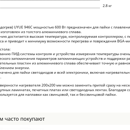
2.8 кг
догрев) UYUE 946C мощностью 600 Вт предназначен для пайки с плавлени
 изготовлен из толстого алюминиевого сплава.
нию достигается высокая температура, контролируемая контроллером, с 
са и приводит к минимуму возможности перегрева и повреждения BGA-мик
стола:
ованию ПИД-системы контроля и устройства измерения температуры очень
еского запоминания параметров запоминающих устройств и поддержки р
вательных пластин из алюминиевого сплава обеспечивает точную и равн
блением энергии.
значено для пайки светодиодов и всей электроники, включая нагревател
.
верхности нагревателя 200х200 мм можно заменить припой сразу на неск
рупных ламинатах, печатных платах или светодиодных лентах. Благодаря 
ользуется для наплавки как свинцовой, так и бессвинцовой пайки.
ом часто покупают