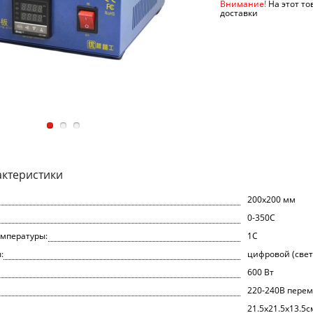
Внимание!
На этот то
доставки
актеристики
200x200 мм
0-350C
емпературы:
1С
:
цифровой (све
600 Вт
220-240В перем
21.5x21.5x13.5с