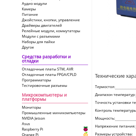
Аудио модули
Камеры
Питание
Джойстики, кнопки, управление
Драйверы двигателей
Релейные модули, коммутаторы
Модули с разъемами
Наборы для пайки
Другое
Средства разработки и
отладки
Отладочные платы STM, AVR
Отладочные платы FPGA/CPLD
Технические хар
Программаторы
Тестировочные разъемы
Термостол:
Микрокомпьютеры и
Диапазон температур:
платформы
Точность установки т
Мониторы
Контроль температуры
Промышленные миникомпьютеры
NVIDIA Jetson
Мощность:
Asus
Напряжение питания:
Raspberry Pi
Размеры устройства:
Orange Pi