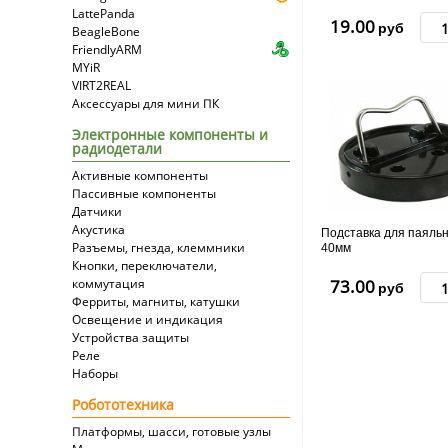
LattePanda
19.00
руб
BeagleBone
FriendlyARM
MYiR
VIRT2REAL
Аксессуары для мини ПК
Электронные компоненты и
радиодетали
Активные компоненты
Пассивные компоненты
Датчики
Акустика
Подставка для паяль
Разъемы, гнезда, клеммники
40мм
Кнопки, переключатели,
коммутация
73.00
руб
Ферриты, магниты, катушки
Освещение и индикация
Устройства защиты
Реле
Наборы
Робототехника
Платформы, шасси, готовые узлы