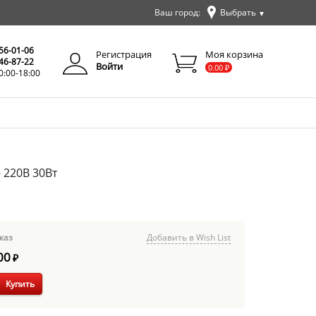
Ваш город:
Выбрать
▼
✕
Закрыть
256-01-06
Регистрация
Моя корзина
346-87-22
Войти
0.00
₽
0:00-18:00
 220В 30Вт
каз
Добавить в Wish List
00
₽
Купить