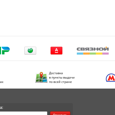
Доставка
в пункты выдачи
дах
по всей стране
а: