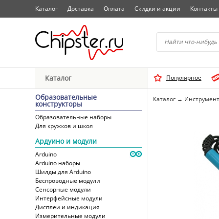
Каталог
Доставка
Оплата
Скидки и акции
Контакты
Начните водить название 
Каталог
Популярное
Выбрать
Образовательные
Каталог
→
Инструмент
конструкторы
Образовательные наборы
Для кружков и школ
Ардуино и модули
Arduino
Arduino наборы
Шилды для Arduino
Беспроводные модули
Сенсорные модули
Интерфейсные модули
Дисплеи и индикация
Измерительные модули