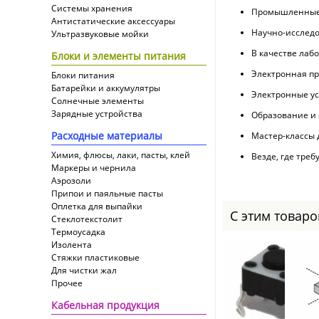
Системы хранения
Промышленные
Антистатические аксессуары
Научно-исследо
Ультразвуковые мойки
В качестве лаб
Блоки и элементы питания
Электронная п
Блоки питания
Батарейки и аккумулятры
Электронные ус
Солнечные элементы
Зарядные устройства
Образование и
Расходные материалы
Мастер-классы 
Химия, флюсы, лаки, пасты, клей
Везде, где тре
Маркеры и чернила
Аэрозоли
Припои и паяльные пасты
Оплетка для выпайки
С этим товар
Cтеклотекстолит
Термоусадка
Изолента
Стяжки пластиковые
Для чистки жал
Прочее
Кабельная продукция