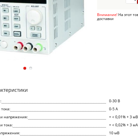
Внимание!
На этот то
доставки
актеристики
:
0-30 В
 тока:
0-5 А
ии напряжения:
= < 0,01% + 3 мВ
и тока:
= < 0,02% + 3 мА
апряжения:
10 мВ