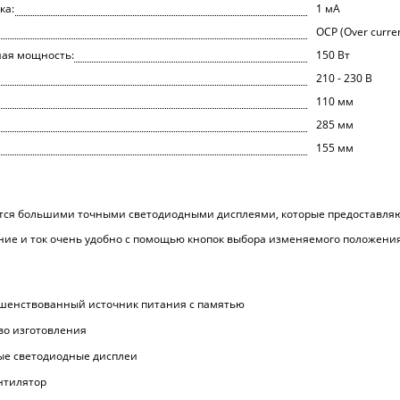
ка:
1 мА
OCP (Over curren
ая мощность:
150 Вт
210 - 230 В
110 мм
285 мм
155 мм
ется большими точными светодиодными дисплеями, которые предоставля
ие и ток очень удобно с помощью кнопок выбора изменяемого положени
ршенствованный источник питания с памятью
во изготовления
ые светодиодные дисплеи
нтилятор