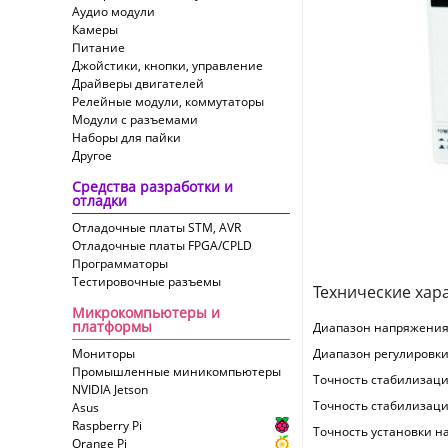
Аудио модули
Камеры
Питание
Джойстики, кнопки, управление
Драйверы двигателей
Релейные модули, коммутаторы
Модули с разъемами
Наборы для пайки
Другое
Средства разработки и
отладки
Отладочные платы STM, AVR
Отладочные платы FPGA/CPLD
Программаторы
Тестировочные разъемы
Технические хар
Микрокомпьютеры и
платформы
Диапазон напряжения
Мониторы
Диапазон регулировки
Промышленные миникомпьютеры
Точность стабилизац
NVIDIA Jetson
Точность стабилизаци
Asus
Raspberry Pi
Точность установки н
Orange Pi