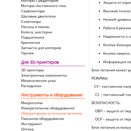
Моторы с редуктором
Защита от коро
Моторы постоянного тока
Сервомоторы
Высокая точнос
Шаговые двигатели
Низкий уровен
Соленоиды
Насосы и помпы
Работа в режим
Колеса, шестерни
Надежность и с
Подшипники
Крепления
Кнопки блокиро
Запчасти для коптеров
Прочее
Кнопки памяти,
Для 3D-принтеров
Информация по
3D принтеры
Блок питания может р
Электронные компоненты
РЕЖИМЫ:
Механические узлы
Расходники
CV – постоянное нап
Инструменты и оборудование
CC – постоянный ток
Микроскопы
БЕЗОПАСНОСТЬ:
Измерительное оборудование
ОВП – защита от пе
Лабораторные источники питания
Паяльное оборудование
ОСР – защита от пер
Инструмент
Блок питания использу
Оптика