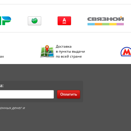
Доставка
в пункты выдачи
дах
по всей стране
а:
Оплатить
онных денег и