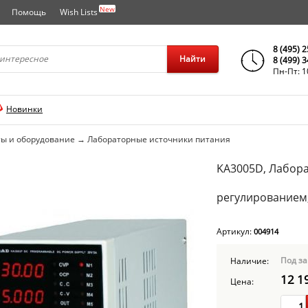
New
Помощь
Wish Lists
города..
8 (495) 
Найти
8 (499) 
Пн-Пт: 1
Новинки
ы и оборудование
→
Лабораторные источники питания
KA3005D, Лабор
регулированием,
Артикул:
004914
Под за
Наличие:
12 1
Цена: