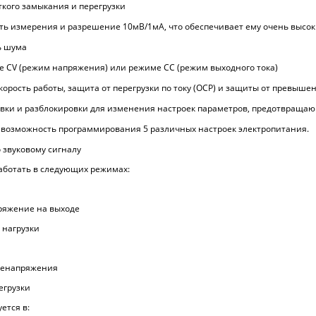
ткого замыкания и перегрузки
ть измерения и разрешение 10мВ/1мА, что обеспечивает ему очень высоки
ь шума
е CV (режим напряжения) или режиме CC (режим выходного тока)
корость работы, защита от перегрузки по току (OCP) и защиты от превыш
вки и разблокировки для изменения настроек параметров, предотвраща
 возможность программирования 5 различных настроек электропитания.
 звуковому сигналу
аботать в следующих режимах:
ряжение на выходе
 нагрузки
ренапряжения
егрузки
ется в: