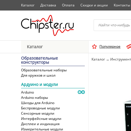
Каталог
Доставка
Оплата
Скидки и акции
Контакты
Начните водить название 
Каталог
Популярное
Выбрать
Образовательные
Каталог
→
Инструмент
конструкторы
Образовательные наборы
Для кружков и школ
Ардуино и модули
Arduino
Arduino наборы
Шилды для Arduino
Беспроводные модули
Сенсорные модули
Интерфейсные модули
Дисплеи и индикация
Измерительные модули