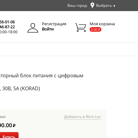
Ваш город:
Выбрать
▼
✕
Закрыть
256-01-06
Регистрация
Моя корзина
346-87-22
Войти
0.00
₽
0:00-18:00
аторный блок питания с цифровым
 30В, 5А (KORAD)
каз
Добавить в Wish List
90.00
₽
Купить