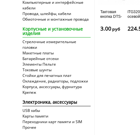
Компьютерные и интерфейсные
кабели
Тактовая
ITG320
Провода, шлейфы, кабели
кнопка DTS-
осевой
Обмоточные и монтажные провода
61
гироск
(6х6x4.3мм)
I2C
3.00
224.
Корпусные и установочные
руб
изделия
Стрелочные измерительные
головки
Макетные платы
Батарейные отсеки
Элементы Пельте
Токовые шунты
Стойки для печатных плат
Охлаждение, радиаторы, подложки
Корпуса, аксессуары, фурнитура
Крепеж
Электроника, аксессуары
USB хабы
Карты памяти
Переходники карт памяти и SIM
Прочее