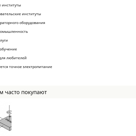
 институты
вательские институты
ораторного оборудования
ромышленность
луги
 обучение
для любителей
буется точное электропитание
ом часто покупают