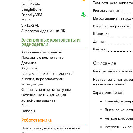
Точность установки то
LattePanda
BeagleBone
Режимы защиты:
FriendlyARM
Максимальная выходн
MYiR
VIRT2REAL
Входное напряжение:
Аксессуары для мини ПК
Ширина:
Электронные компоненты и
Длина:
радиодетали
Высота:
Активные компоненты
Пассивные компоненты
Описание
Датчики
Акустика
Блок питания отлича
Разъемы, гнезда, клеммники
Кнопки, переключатели,
Настраивать напряжен
коммутация
нужное значение.
Ферриты, магниты, катушки
Характеристика:
Освещение и индикация
Устройства защиты
Точный, усове
Реле
Высокое качест
Наборы
Четкие цифров
Робототехника
Встроенный ве
Платформы, шасси, готовые узлы