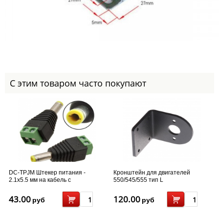
С этим товаром часто покупают
DC-TPJM Штекер питания -
Кронштейн для двигателей
2.1x5.5 мм на кабель с
550/545/555 тип L
клеммником
43.00
120.00
руб
руб