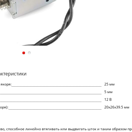
актеристики
якоря:
25 мм
5 мм
12 В
оря):
20x26x39.5 мм
тво, способное линейно втягивать или выдвигать шток и таким образом 