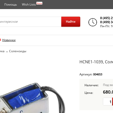
New
Помощь
Wish Lists
города..
8 (495) 
Найти
8 (499) 
Пн-Пт: 1
Новинки
ика
→
Соленоиды
HCNE1-1039, Сол
Артикул:
004653
Под за
Наличие:
680.
Цена: