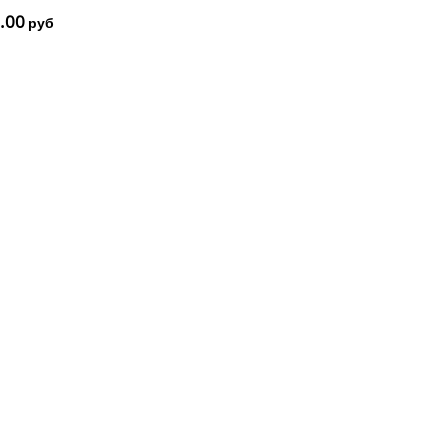
тер
.00
руб
/NTSC)