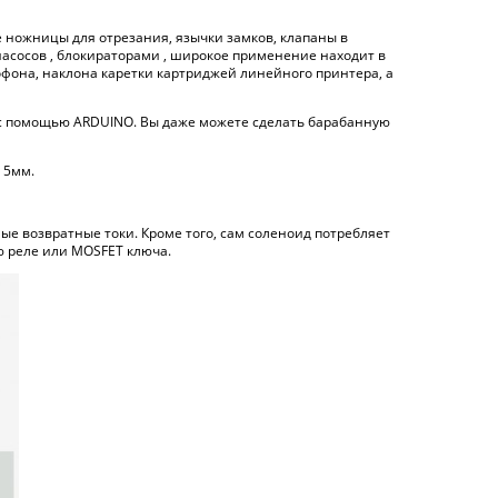
 ножницы для отрезания, язычки замков, клапаны в
насосов , блокираторами , широкое применение находит в
фона, наклона каретки картриджей линейного принтера, а
 с помощью ARDUINO. Вы даже можете сделать барабанную
 5мм.
ые возвратные токи. Кроме того, сам соленоид потребляет
ю реле или MOSFET ключа.