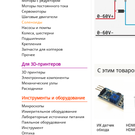
Моторы с редуктором
Моторы постоянного тока
Сервомоторы
Шаговые двигатели
Соленоиды
Насосы и помпы
Колеса, шестерни
Подшипники
Крепления
Запчасти для коптеров
Прочее
Для 3D-принтеров
С этим товар
3D принтеры
Электронные компоненты
Механические узлы
Расходники
Инструменты и оборудование
Микроскопы
Измерительное оборудование
Лабораторные источники питания
Паяльное оборудование
ИК датчик
HDMI
Инструмент
обхода
HDMI
Оптика
препятствий
AV/C