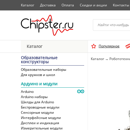
Каталог
Доставка
Оплата
Скидки и акции
Контакты
Начните водить название 
Каталог
Популярное
Выбрать
Образовательные
Каталог
→
Робототехн
конструкторы
Образовательные наборы
Для кружков и школ
Ардуино и модули
Arduino
Arduino наборы
Шилды для Arduino
Беспроводные модули
Сенсорные модули
Интерфейсные модули
Дисплеи и индикация
Измерительные модули