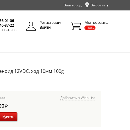
Ваш город:
Выбрать
▼
✕
Закрыть
256-01-06
Регистрация
Моя корзина
346-87-22
Войти
0.00
₽
0:00-18:00
еноид 12VDC, ход 10мм 100g
каз
Добавить в Wish List
00
₽
Купить