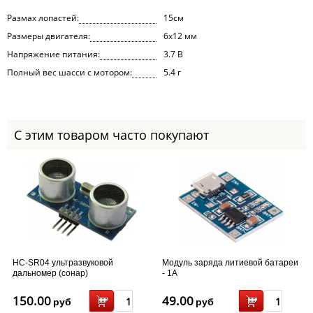
Размах лопастей:
15см
Размеры двигателя:
6x12 мм
Напряжение питания:
3.7 В
Полный вес шасси с мотором:
5.4 г
С этим товаром часто покупают
HC-SR04 ультразвуковой
Модуль заряда литиевой батареи
дальномер (сонар)
- 1А
150.00
49.00
руб
руб