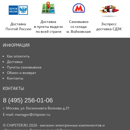
Доставка
Самовывоз
Доставка
Экспресс
в пункты выдачи
со склада
Почтой России
доставка СДЭК
по всей стране
м. Войковская
ИНФОРМАЦИЯ
Как оплатить
Доставка
Пункты самовывоза
Обмен и возврат
Контакты
КОНТАКТЫ
8 (495) 256-01-06
г. Москва, ул. Космонавта Волкова д.31
E-mail:
manager@chipster.ru
© CHIPSTER.RU 2026 - магазин электронных компонентов и