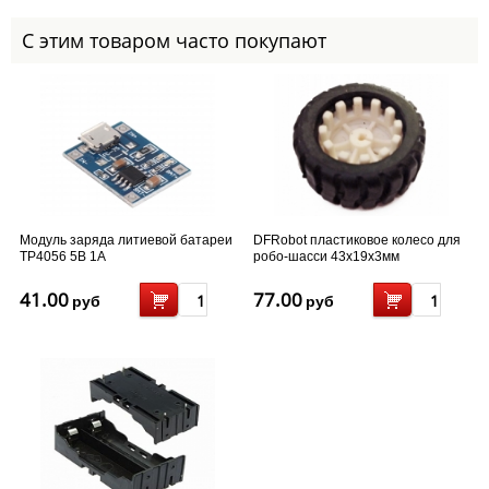
С этим товаром часто покупают
Модуль заряда литиевой батареи
DFRobot пластиковое колесо для
TP4056 5В 1А
робо-шасси 43x19x3мм
41.00
77.00
руб
руб