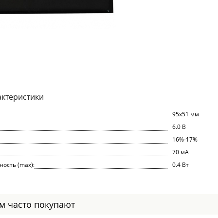
актеристики
95x51 мм
6.0 В
16%-17%
70 мА
ость (max):
0.4 Вт
ом часто покупают