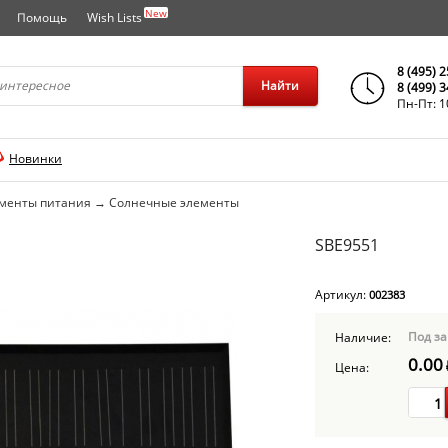
New
Помощь
Wish Lists
города..
8 (495) 
Найти
8 (499) 
Пн-Пт: 1
Новинки
ементы питания
→
Солнечные элементы
SBE9551
Артикул:
002383
Под за
Наличие:
0.00
Цена: