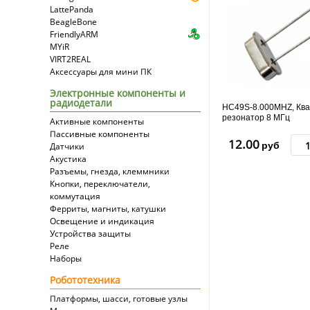
LattePanda
BeagleBone
FriendlyARM
MYiR
VIRT2REAL
Аксессуары для мини ПК
Электронные компоненты и
радиодетали
HC49S-8.000MHZ, Кв
резонатор 8 МГц
Активные компоненты
Пассивные компоненты
12.00
руб
Датчики
Акустика
Разъемы, гнезда, клеммники
Кнопки, переключатели,
коммутация
Ферриты, магниты, катушки
Освещение и индикация
Устройства защиты
Реле
Наборы
Робототехника
Платформы, шасси, готовые узлы