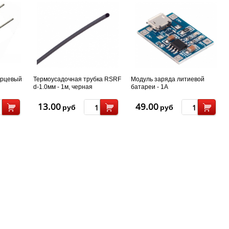
арцевый
Термоусадочная трубка RSRF
Модуль заряда литиевой
d-1.0мм - 1м, черная
батареи - 1А
13.00
49.00
руб
руб