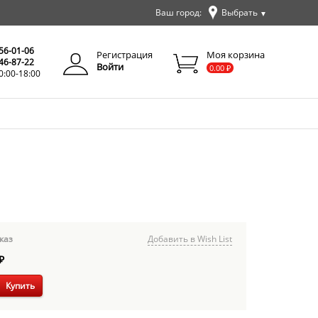
Ваш город:
Выбрать
▼
✕
Закрыть
256-01-06
Регистрация
Моя корзина
346-87-22
Войти
0.00
₽
0:00-18:00
каз
Добавить в Wish List
₽
Купить