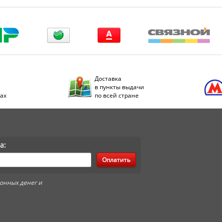
Доставка
в пункты выдачи
дах
по всей стране
а:
Оплатить
онных денег и