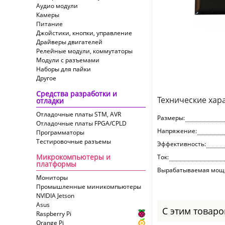
Аудио модули
Камеры
Питание
Джойстики, кнопки, управление
Драйверы двигателей
Релейные модули, коммутаторы
Модули с разъемами
Наборы для пайки
Другое
Средства разработки и
Технические хар
отладки
Отладочные платы STM, AVR
Размеры:
Отладочные платы FPGA/CPLD
Напряжение:
Программаторы
Тестировочные разъемы
Эффективность:
Микрокомпьютеры и
Ток:
платформы
Вырабатываемая мощн
Мониторы
Промышленные миникомпьютеры
NVIDIA Jetson
Asus
С этим товар
Raspberry Pi
Orange Pi