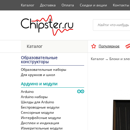
Каталог
Доставка
Оплата
Скидки и акции
Контакты
Начните водить название 
Каталог
Популярное
Выбрать
Образовательные
Каталог
→
Блоки и эл
конструкторы
Образовательные наборы
Для кружков и школ
Ардуино и модули
Arduino
Arduino наборы
Шилды для Arduino
Беспроводные модули
Сенсорные модули
Интерфейсные модули
Дисплеи и индикация
Измерительные модули