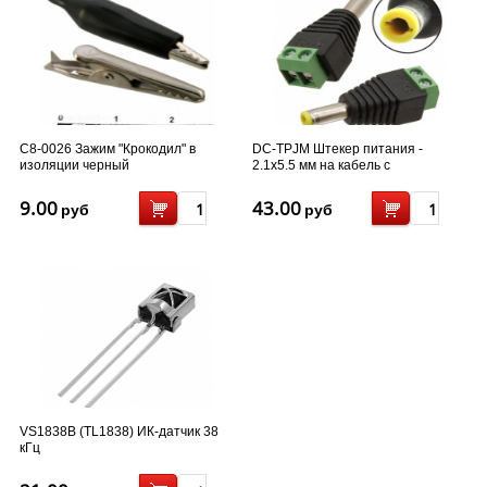
С8-0026 Зажим "Крокодил" в
DC-TPJM Штекер питания -
изоляции черный
2.1x5.5 мм на кабель с
клеммником
9.00
43.00
руб
руб
VS1838B (TL1838) ИК-датчик 38
кГц