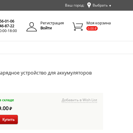
Ваш город:
Выбрать
▼
✕
Закрыть
256-01-06
Регистрация
Моя корзина
346-87-22
Войти
0.00
₽
0:00-18:00
2, Зарядное устройство для аккумуляторов
а складе
Добавить в Wish List
9.00
₽
Купить