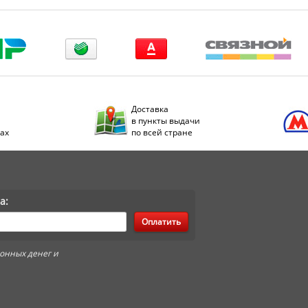
Доставка
в пункты выдачи
дах
по всей стране
а:
Оплатить
онных денег и