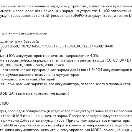
ниверсальное интеллектуальное зарядное устройство, совместимое практи
мость использования нескольких зарядных устройств. Lii-402 автоматич
умуляторы, заряжает литий-фосфатные (LiFePO4) аккумуляторы, а так же L
ипу и химии аккумуляторов
ющим типами батарей:
22650,18650,17670,18490, 17500,17335,16340,(RCR123),14500,10440
 C
х Li-ION аккумуляторов с конечным напряжением 4,35в
а автоматически определяет тип батареи и режим заряда (CC, CV, DV / DT
б, 700 - 3акб, 1000 - 2акб, 2000 - 1акб.
- автоматическое прекращение заряда для Li-ion / LiFePO4 аккумуляторов 
и глубоко разряженных Li-ion аккумуляторов
полярности установки батарей
 есть при наличии заряженного аккумулятора, вставленного в правый сло
 5В; 2A (адаптер в комплект не входит)
ство
ры, соблюдая полярность (в устройстве присутствует защита от неправиль
ятора Ni-MH или Li-ion и начнет заряд. Прогресс заряда аккумуляторов 
 примерно 25% заряда аккумулятора. При полном заряде все индикаторы г
и LiFePO4 аккумуляторов можно выбрать конечное напряжение заряда. (По у
установки аккумулятора нажмите кнопку управления MODE. помощью инди