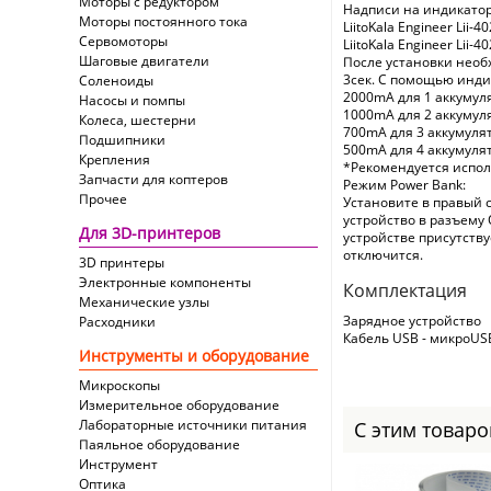
Моторы с редуктором
Надписи на индикатор
Моторы постоянного тока
LiitoKala Engineer Lii-40
Сервомоторы
LiitoKala Engineer Lii-40
Шаговые двигатели
После установки необ
3сек. С помощью инди
Соленоиды
2000mA для 1 аккумуля
Насосы и помпы
1000mA для 2 аккумул
Колеса, шестерни
700mA для 3 аккумуля
Подшипники
500mA для 4 аккумуля
Крепления
*Рекомендуется исполь
Запчасти для коптеров
Режим Power Bank:
Прочее
Установите в правый 
устройство в разъему 
Для 3D-принтеров
устройстве присутств
отключится.
3D принтеры
Электронные компоненты
Комплектация
Механические узлы
Зарядное устройство
Расходники
Кабель USB - микроUS
Инструменты и оборудование
Микроскопы
Измерительное оборудование
Лабораторные источники питания
С этим товар
Паяльное оборудование
Инструмент
Оптика