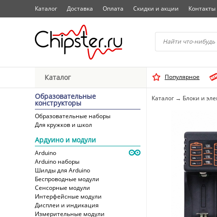
Каталог
Доставка
Оплата
Скидки и акции
Контакты
Начните водить название 
Каталог
Популярное
Выбрать
Образовательные
Каталог
→
Блоки и эл
конструкторы
Образовательные наборы
Для кружков и школ
Ардуино и модули
Arduino
Arduino наборы
Шилды для Arduino
Беспроводные модули
Сенсорные модули
Интерфейсные модули
Дисплеи и индикация
Измерительные модули