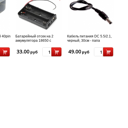
 40pin
Батарейный отсек на 2
Кабель питания DC 5.5/2.1,
аккумулятора 18650 с
черный, 30см - папа
проводом
33.00
49.00
руб
руб