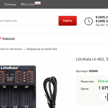
New
Помощь
Wish Lists
города..
8 (495) 
Найти
8 (499) 
Пн-Пт: 1
Новинки
ементы питания
→
Зарядные устройства
LiitoKala Lii-40
Артикул:
005649
Есть н
Наличие:
1 07
Цена: