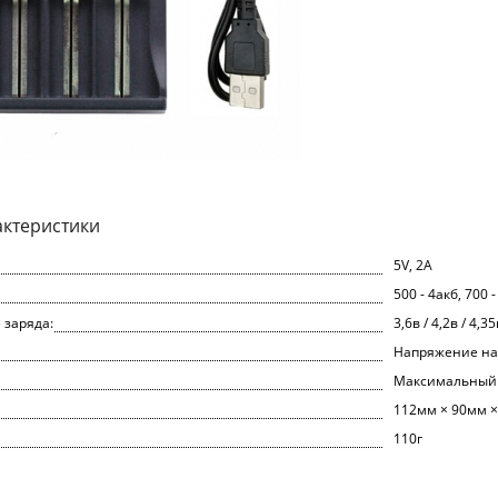
актеристики
5V, 2A
500 - 4акб, 700 -
 заряда:
3,6в / 4,2в / 4,35
Напряжение на 
Максимальный 
112мм × 90мм 
110г