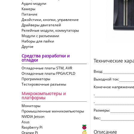
Аудио модули
Камеры
Питание
Джойстики, кнопки, управление
Драйверы двигателей
Релейные модули, коммутаторы
Модули с разъемами
Наборы для пайки
Другое
Средства разработки и
отладки
Технические хар
Отладочные платы STM, AVR
Вход:
Отладочные платы FPGA/CPLD
Программаторы
Выходной ток:
Тестировочные разъемы
Конечное напряжение
Микрокомпьютеры и
-
платформы
-
Мониторы
Размеры:
Промышленные миникомпьютеры
NVIDIA Jetson
Вес:
Asus
Raspberry Pi
Описание
Orange Pi