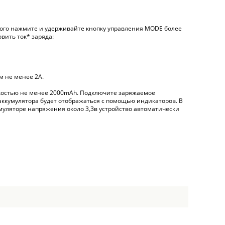
того нажмите и удерживайте кнопку управления MODE более
вить ток* заряда:
м не менее 2А.
емкостью не менее 2000mAh. Подключите заряжаемое
 аккумулятора будет отображаться с помощью индикаторов. В
умуляторе напряжения около 3,3в устройство автоматически