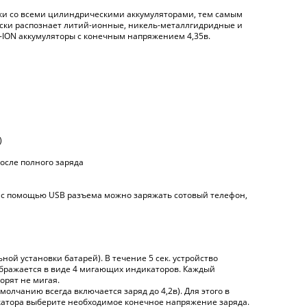
чески со всеми цилиндрическими аккумуляторами, тем самым
ески распознает литий-ионные, никель-металлгидридные и
i-ION аккумуляторы с конечным напряжением 4,35в.
)
после полного заряда
т, с помощью USB разъема можно заряжать сотовый телефон,
ной установки батарей). В течение 5 сек. устройство
отображается в виде 4 мигающих индикаторов. Каждый
орят не мигая.
молчанию всегда включается заряд до 4,2в). Для этого в
катора выберите необходимое конечное напряжение заряда.