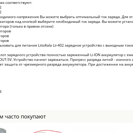
ах соответствуют:
2
2
ходимого напряжения Вы можете выбрать оптимальный ток заряда. Для э
каторов над кнопкой выберите необходимый ток заряда. Вы можете устано
тора (только в правом отсеке)
яторов
торов
торов
зовать для питания LiitoKala Lii-402 зарядное устройство с выходным токо
слот зарядного устройства полностью заряженный Li-ION аккумулятор с 
OUT:5V. Устройство начнет заряжаться. Прогресс разряда литий - ионного
ует защита от чрезмерного разряда аккумулятора. При достижении на акк
B
ом часто покупают