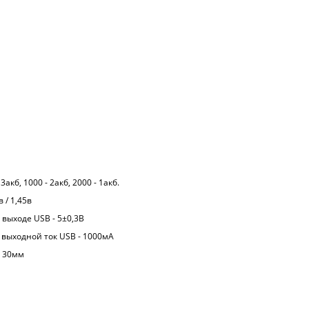
 3акб, 1000 - 2акб, 2000 - 1акб.
в / 1,45в
выходе USB - 5±0,3В
выходной ток USB - 1000мА
× 30мм