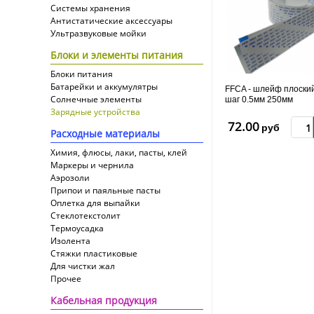
Системы хранения
Антистатические аксессуары
Ультразвуковые мойки
Блоки и элементы питания
Блоки питания
Батарейки и аккумулятры
FFCA - шлейф плоский
Солнечные элементы
шаг 0.5мм 250мм
Зарядные устройства
72.00
руб
Расходные материалы
Химия, флюсы, лаки, пасты, клей
Маркеры и чернила
Аэрозоли
Припои и паяльные пасты
Оплетка для выпайки
Cтеклотекстолит
Термоусадка
Изолента
Стяжки пластиковые
Для чистки жал
Прочее
Кабельная продукция