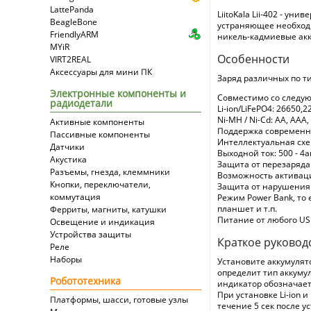
LattePanda
LiitoKala Lii-402 - у
BeagleBone
устраняющее необходи
FriendlyARM
никель-кадмиевые акк
MYiR
Особенности
VIRT2REAL
Аксессуары для мини ПК
Заряд различных по т
Электронные компоненты и
Совместимо со следу
радиодетали
Li-ion/LiFePO4: 26650,
Ni-MH / Ni-Cd: AA, AAA,
Активные компоненты
Поддержка современны
Пассивные компоненты
Интеллектуальная схем
Датчики
Выходной ток: 500 - 4ак
Акустика
Защита от перезаряда 
Разъемы, гнезда, клеммники
Возможность активаци
Кнопки, переключатели,
Защита от нарушения 
коммутация
Режим Power Bank, то
планшет и т.п.
Ферриты, магниты, катушки
Питание от любого USB
Освещение и индикация
Устройства защиты
Краткое руковод
Реле
Наборы
Установите аккумулято
определит тип аккумул
Робототехника
индикатор обозначает
При установке Li-ion 
Платформы, шасси, готовые узлы
течение 5 сек после 