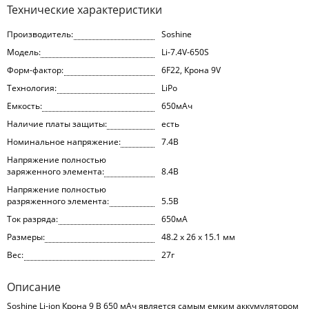
Технические характеристики
Производитель:
Soshine
Модель:
Li-7.4V-650S
Форм-фактор:
6F22, Крона 9V
Технология:
LiPo
Емкость:
650мАч
Наличие платы защиты:
есть
Номинальное напряжение:
7.4В
Напряжение полностью
заряженного элемента:
8.4В
Напряжение полностью
разряженного элемента:
5.5В
Ток разряда:
650мА
Размеры:
48.2 х 26 х 15.1 мм
Вес:
27г
Описание
Soshine Li-ion Крона 9 В 650 мАч является самым емким аккумулятором