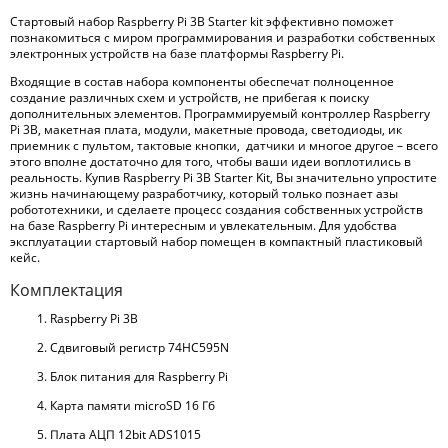
Стартовый набор Raspberry Pi 3B Starter kit эффективно поможет
познакомиться с миром программирования и разработки собственных
электронных устройств на базе платформы Raspberry Pi.
Входящие в состав набора компоненты обеспечат полноценное
создание различных схем и устройств, не прибегая к поиску
дополнительных элементов. Программируемый контроллер Raspberry
Pi 3B, макетная плата, модули, макетные провода, светодиоды, ик
приемник с пультом, тактовые кнопки, датчики и многое другое – всего
этого вполне достаточно для того, чтобы ваши идеи воплотились в
реальность. Купив Raspberry Pi 3B Starter Kit, Вы значительно упростите
жизнь начинающему разработчику, который только познает азы
робототехники, и сделаете процесс создания собственных устройств
на базе Raspberry Pi интересным и увлекательным. Для удобства
эксплуатации стартовый набор помещен в компактный пластиковый
кейс.
Комплектация
Raspberry Pi 3B
Сдвиговый регистр 74HC595N
Блок питания для Raspberry Pi
Карта памяти microSD 16 Гб
Плата АЦП 12bit ADS1015