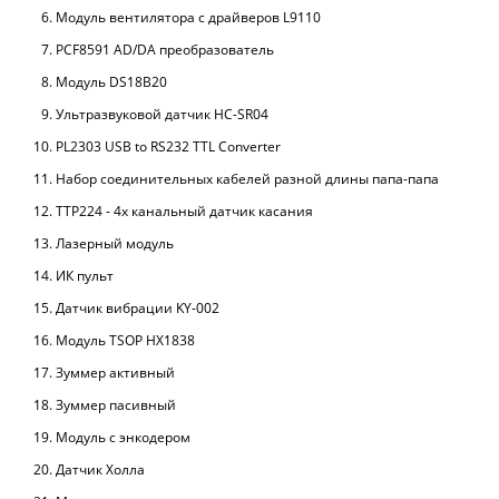
Модуль вентилятора с драйверов L9110
PCF8591 AD/DA преобразователь
Модуль DS18B20
Ультразвуковой датчик HC-SR04
PL2303 USB to RS232 TTL Converter
Набор соединительных кабелей разной длины папа-папа
TTP224 - 4х канальный датчик касания
Лазерный модуль
ИК пульт
Датчик вибрации KY-002
Модуль TSOP HX1838
Зуммер активный
Зуммер пасивный
Модуль с энкодером
Датчик Холла