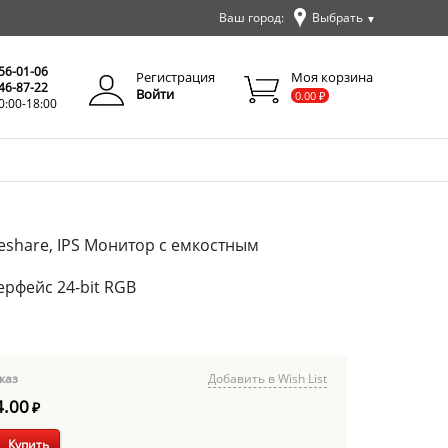
Ваш город:
Выбрать
▼
✕
Закрыть
256-01-06
Регистрация
Моя корзина
346-87-22
Войти
0.00
₽
0:00-18:00
veshare, IPS Монитор с емкостным
ерфейс 24-bit RGB
каз
Добавить в Wish List
4.00
₽
Купить