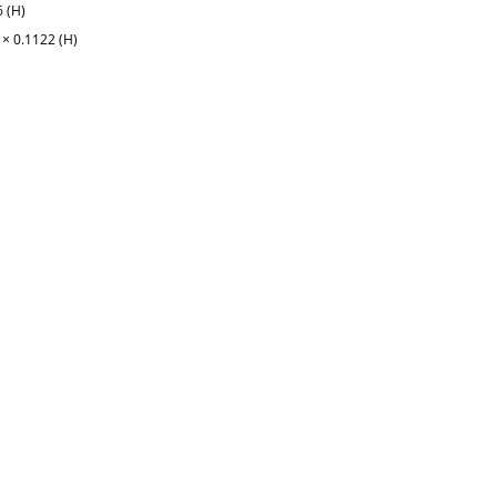
6 (H)
× 0.1122 (H)