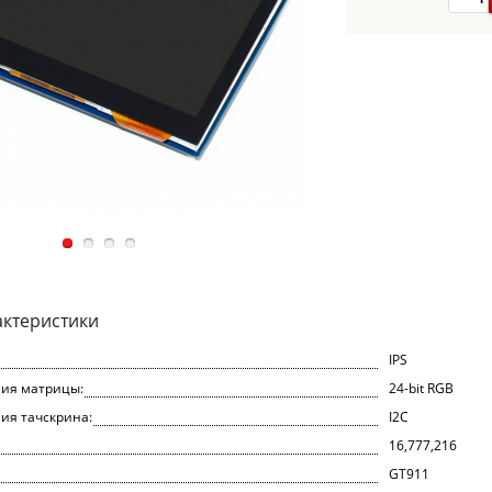
актеристики
IPS
ия матрицы:
24-bit RGB
ия тачскрина:
I2C
16,777,216
GT911