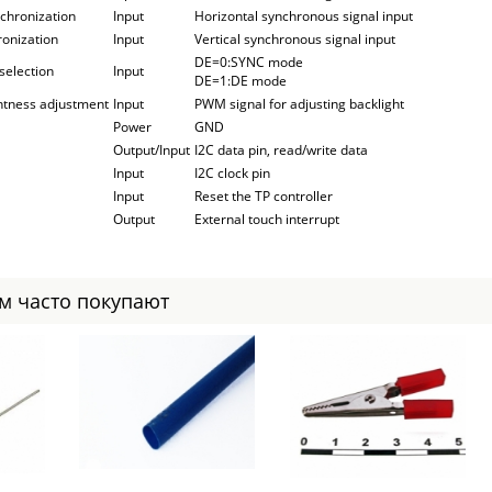
nchronization
Input
Horizontal synchronous signal input
ronization
Input
Vertical synchronous signal input
DE=0:SYNC mode
selection
Input
DE=1:DE mode
ghtness adjustment
Input
PWM signal for adjusting backlight
Power
GND
Output/Input
I2C data pin, read/write data
Input
I2C clock pin
Input
Reset the TP controller
Output
External touch interrupt
ом часто покупают