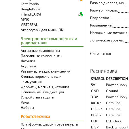
Размер дисплея, мм:
LattePanda
BeagleBone
Размер пикселя:
FriendlyARM
Подсветка:
MYiR
VIRT2REAL
Разрешение:
Аксессуары для мини ПК
Напряжение питания:
Электронные компоненты и
Логические уровни:
радиодетали
Активные компоненты
Описание
Пассивные компоненты
Датчики
Акустика
Распиновка
Разъемы, гнезда, клеммники
Кнопки, переключатели,
SYMBOL
DESCRIPTION
коммутация
5V
Power supply
Ферриты, магниты, катушки
GND
Ground
Освещение и индикация
3.3V
Power supply
Устройства защиты
Реле
R0~R7
Data line
Наборы
G0~G7
Data line
B0~B7
Data line
Робототехника
CLK
LCD clock
Платформы, шасси, готовые узлы
DISP
Backlight cont