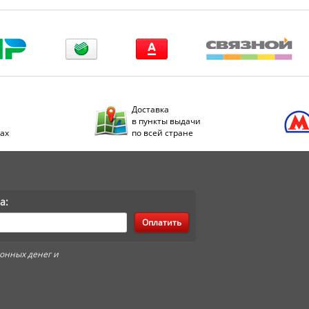
Доставка
в пункты выдачи
дах
по всей стране
а:
Оплатить
онных денег и