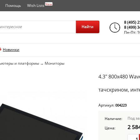
New
Помощь
Wish Lists
города..
8 (495) 
Найти
8 (499) 
Пн-Пт: 1
Новинки
ьютеры и платформы
→
Мониторы
4.3" 800x480 Wa
тачскрином, инт
Артикул:
004223
Под за
Наличие:
2 58
Цена: