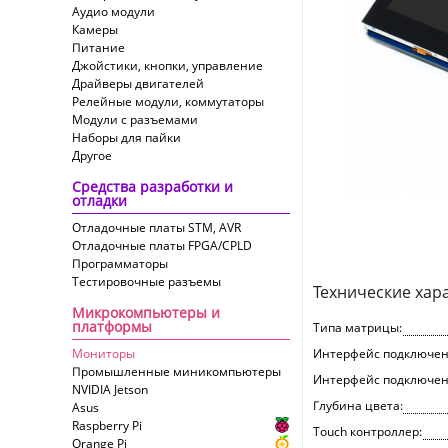
Аудио модули
Камеры
Питание
Джойстики, кнопки, управление
Драйверы двигателей
Релейные модули, коммутаторы
Модули с разъемами
Наборы для пайки
Другое
Средства разработки и
отладки
Отладочные платы STM, AVR
Отладочные платы FPGA/CPLD
Программаторы
Тестировочные разъемы
Технические хар
Микрокомпьютеры и
платформы
Типа матрицы:
Мониторы
Интерфейс подключен
Промышленные миникомпьютеры
Интерфейс подключен
NVIDIA Jetson
Глубина цвета:
Asus
Raspberry Pi
Touch контроллер:
Orange Pi