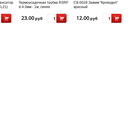
денсатор
Термоусадочная трубка RSRF
С8-0028 Зажим "Крокодил"
CL21)
d-4.0мм - 1м, синяя
красный
23.00
12.00
руб
руб