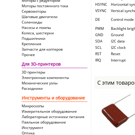
Моторы с редуктором
HSYNC
Horizontal sy
Моторы постоянного тока
VSYNC
Vertical synch
Сервомоторы
Шаговые двигатели
DE
Control mode 
Соленоиды
Насосы и помпы
PWM
Backlight bri
Колеса, шестерни
GND
Ground
Подшипники
SDA
I2C data
Крепления
SCL
I2C clock
Запчасти для коптеров
RST
Reset
Прочее
IRQ
Interrupt
Для 3D-принтеров
3D принтеры
Электронные компоненты
С этим товар
Механические узлы
Расходники
Инструменты и оборудование
Микроскопы
Измерительное оборудование
Лабораторные источники питания
Паяльное оборудование
Инструмент
Оптика