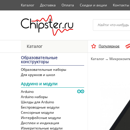
Каталог
Доставка
Оплата
Скидки и акции
Контакты
Начните водить название 
Каталог
Популярное
Выбрать
Образовательные
Каталог
→
Микрокомп
конструкторы
Образовательные наборы
Для кружков и школ
Ардуино и модули
Arduino
Arduino наборы
Шилды для Arduino
Беспроводные модули
Сенсорные модули
Интерфейсные модули
Дисплеи и индикация
Измерительные модули