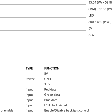
95.04 (W) × 53.8
(MM) 0.1188 (W) 
LED
800 × 480 (Pixel)
5V
3.3V
TYPE
FUNCTION
5V
Power
GND
3.3V
Input
Red data
Input
Green data
Input
Blue data
Input
LCD clock signal
rol enable
Input
Enable/Disable backlight control