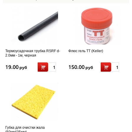
Термоусадочная трубка RSRF d-
Флюс гель TT (Keller)
2.0мм - 1м, черная
19.00
150.00
руб
руб
Губка для очистки жала