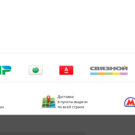
Доставка
в пункты выдачи
дах
по всей стране