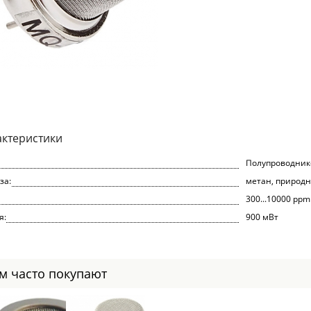
актеристики
Полупроводни
за:
метан, природн
300...10000 ppm
я:
900 мВт
ом часто покупают