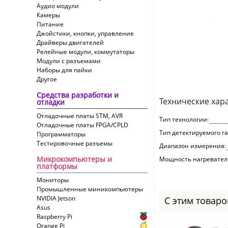
Аудио модули
Камеры
Питание
Джойстики, кнопки, управление
Драйверы двигателей
Релейные модули, коммутаторы
Модули с разъемами
Наборы для пайки
Другое
Средства разработки и
Технические хар
отладки
Отладочные платы STM, AVR
Тип технологии:
Отладочные платы FPGA/CPLD
Тип детектируемого га
Программаторы
Тестировочные разъемы
Диапазон измерения:
Микрокомпьютеры и
Мощность нагревател
платформы
Мониторы
Промышленные миникомпьютеры
NVIDIA Jetson
С этим товар
Asus
Raspberry Pi
Orange Pi