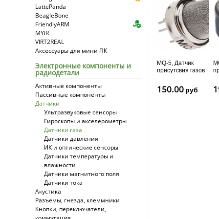
LattePanda
BeagleBone
FriendlyARM
MYiR
VIRT2REAL
Аксессуары для мини ПК
MQ-5, Датчик
M
Электронные компоненты и
присутсвия газов
п
радиодетали
Активные компоненты
150.00
1
руб
Пассивные компоненты
Датчики
Ультразвуковые сенсоры
Гироскопы и акселерометры
Датчики газа
Датчики давления
ИК и оптические сенсоры
Датчики температуры и
влажности
Датчики магнитного поля
Датчики тока
Акустика
Разъемы, гнезда, клеммники
Кнопки, переключатели,
коммутация