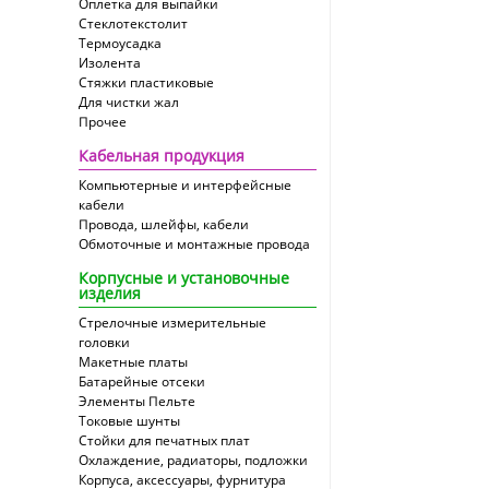
Оплетка для выпайки
Cтеклотекстолит
Термоусадка
Изолента
Стяжки пластиковые
Для чистки жал
Прочее
Кабельная продукция
Компьютерные и интерфейсные
кабели
Провода, шлейфы, кабели
Обмоточные и монтажные провода
Корпусные и установочные
изделия
Стрелочные измерительные
головки
Макетные платы
Батарейные отсеки
Элементы Пельте
Токовые шунты
Стойки для печатных плат
Охлаждение, радиаторы, подложки
Корпуса, аксессуары, фурнитура