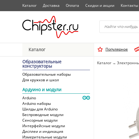
Каталог
Доставка
Оплата
Скидки и акции
Контакты
Начните водить название 
Каталог
Популярное
Выбрать
Образовательные
Каталог
→
Электронны
конструкторы
Образовательные наборы
Для кружков и школ
Ардуино и модули
Arduino
Arduino наборы
Шилды для Arduino
Беспроводные модули
Сенсорные модули
Интерфейсные модули
Дисплеи и индикация
Измерительные модули