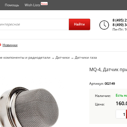
New
Помощь
Wish Lists
города..
8 (495) 
Найти
8 (499) 
Пн-Пт: 1
Новинки
е компоненты и радиодетали
→
Датчики
→
Датчики газа
MQ-4, Датчик пр
Артикул:
002149
Есть н
Наличие:
160.
Цена: