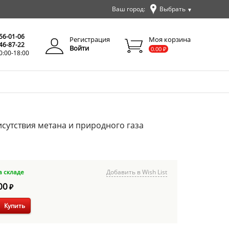
Ваш город:
Выбрать
▼
✕
Закрыть
256-01-06
Регистрация
Моя корзина
346-87-22
Войти
0.00
₽
0:00-18:00
исутствия метана и природного газа
а складе
Добавить в Wish List
00
₽
Купить