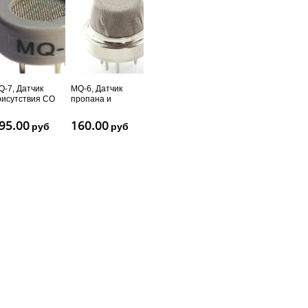
Q-7, Датчик
MQ-6, Датчик
рисутствия CO
пропана и
бутана
95.00
160.00
руб
руб