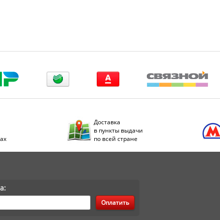
Доставка
в пункты выдачи
дах
по всей стране
а:
Оплатить