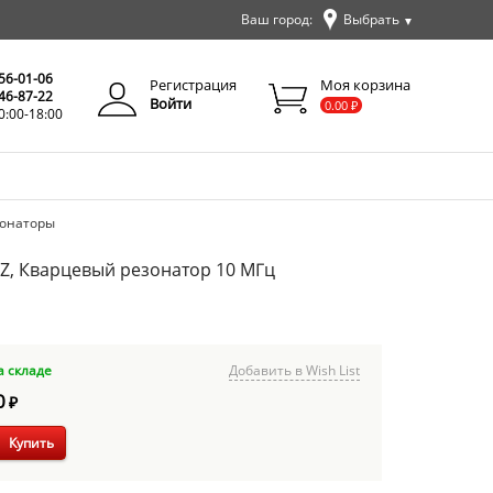
Ваш город:
Выбрать
▼
✕
Закрыть
256-01-06
Регистрация
Моя корзина
346-87-22
Войти
0.00
₽
0:00-18:00
зонаторы
Z, Кварцевый резонатор 10 МГц
а складе
Добавить в Wish List
0
₽
Купить