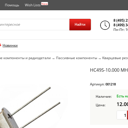
New
Помощь
Wish Lists
города..
8 (495) 
Найти
8 (499) 
Пн-Пт: 1
Новинки
е компоненты и радиодетали
→
Пассивные компоненты
→
Кварцевые ре
HC49S-10.000 MH
Артикул:
001218
Есть н
Наличие:
12.0
Цена: