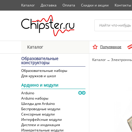
Каталог
Доставка
Оплата
Скидки и акции
Контакты
Начните водить название 
Каталог
Популярное
Выбрать
Образовательные
Каталог
→
Электронны
конструкторы
Образовательные наборы
Для кружков и школ
Ардуино и модули
Arduino
Arduino наборы
Шилды для Arduino
Беспроводные модули
Сенсорные модули
Интерфейсные модули
Дисплеи и индикация
Измерительные модули