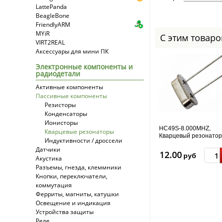
LattePanda
BeagleBone
FriendlyARM
MYiR
С этим товар
VIRT2REAL
Аксессуары для мини ПК
Электронные компоненты и
радиодетали
Активные компоненты
Пассивные компоненты
Резисторы
Конденсаторы
Ионисторы
HC49S-8.000MHZ,
Кварцевые резонаторы
Кварцевый резонатор
Индуктивности / дроссели
МГц
Датчики
12.00
руб
Акустика
Разъемы, гнезда, клеммники
Кнопки, переключатели,
коммутация
Ферриты, магниты, катушки
Освещение и индикация
Устройства защиты
Реле