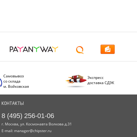
Самовывоз
Экспресс
со склада
доставка СДЭК
м. Войковская
КОНТАКТЫ
8 (495) 256-01-06
г. Москва, ул. Космонавта Волкова д.31
E-mail:
manager@chipster.ru