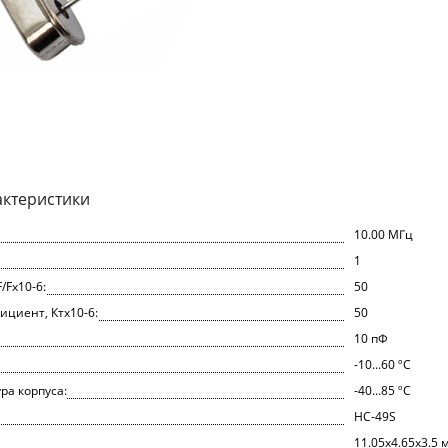
актеристики
10.00 МГц
1
/Fх10-6:
50
циент, Ктх10-6:
50
10 пФ
-10...60 ºС
ра корпуса:
-40...85 ºС
HC-49S
11.05x4.65x3.5 