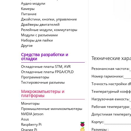
Аудио модули
Камеры
Питание
Джойстики, кнопки, управление
Драйверы двигателей
Релейные модули, коммутаторы
Модули с разъемами
Наборы для пайки
Другое
Средства разработки и
Технические хар
отладки
Отладочные платы STM, AVR
Резонансная частота:
Отладочные платы FPGA/CPLD
Номер гармоники:
Программаторы
Тестировочные разъемы
Точность настройки dF
Микрокомпьютеры и
Температурный коэффи
платформы
Нагрузочная емкость:
Мониторы
Рабочая температура:
Промышленные миникомпьютеры
NVIDIA Jetson
Допустимая температу
Asus
Корпус:
Raspberry Pi
Размеры :
Orange Pi