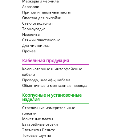
Маркеры и чернила
Аэрозоли
Припои и паяльные пасты
Оплетка для выпайки
Cтеклотекстолит
Термоусадка
Изолента
Стяжки пластиковые
Для чистки жал
Прочее
Кабельная продукция
Компьютерные и интерфейсные
кабели
Провода, шлейфы, кабели
Обмоточные и монтажные провода
Корпусные и установочные
изделия
Стрелочные измерительные
головки
Макетные платы
Батарейные отсеки
Элементы Пельте
Токовые шунты