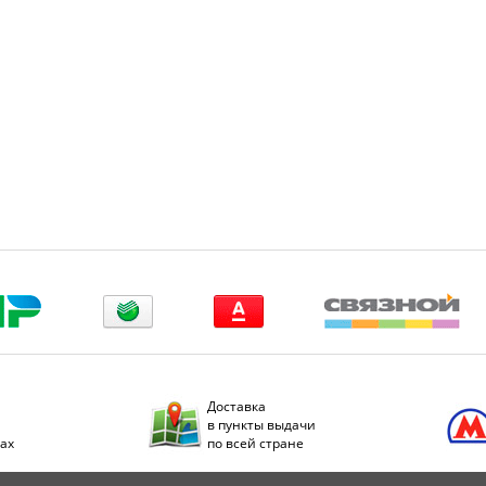
Доставка
в пункты выдачи
дах
по всей стране