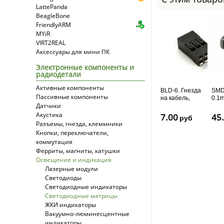
LattePanda
BeagleBone
FriendlyARM
MYiR
VIRT2REAL
Аксессуары для мини ПК
Электронные компоненты и
радиодетали
Активные компоненты
BLD-6. Гнезда
SMD
Пассивные компоненты
на кабель,
0.1
Датчики
двухрядные, 6
50V
контактов,...
Акустика
7.00
45
руб
Разъемы, гнезда, клеммники
Кнопки, переключатели,
коммутация
Ферриты, магниты, катушки
Освещение и индикация
Лазерные модули
Светодиоды
Светодиодные индикаторы
Светодиодные матрицы
ЖКИ индикаторы
Вакуумно-люминесцентные
индикаторы