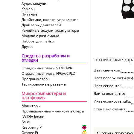
Аудио модули
Камеры
Питание
Джойстики, кнопки, управление
Драйверы двигателей
Релейные модули, коммутаторы
Модули с разъемами
Наборы для пайки
Другое
Средства разработки и
Технические хар
отладки
Отладочные платы STM, AVR
Цвет свечения:
Отладочные платы FPGA/CPLD
Цвет поверхности реф
Программаторы
Тестировочные разъемы
Цвет сегмента:
Микрокомпьютеры и
Длина волны, нм:
платформы
Интенсивность, мКд:
Мониторы
Схема включения:
Промышленные миникомпьютеры
NVIDIA Jetson
Asus
Raspberry Pi
С этим товар
Orange Pi