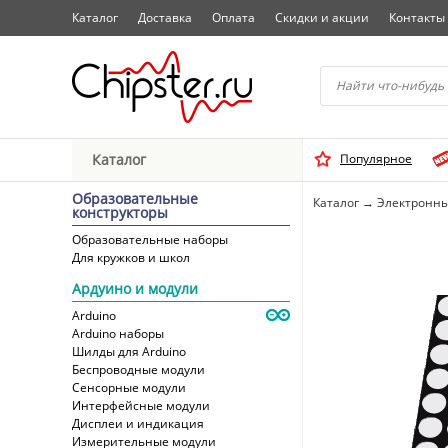
Каталог
Доставка
Оплата
Скидки и акции
Контакты
Начните водить название 
Каталог
Популярное
Выбрать
Образовательные
Каталог
→
Электронны
конструкторы
Образовательные наборы
Для кружков и школ
Ардуино и модули
Arduino
Arduino наборы
Шилды для Arduino
Беспроводные модули
Сенсорные модули
Интерфейсные модули
Дисплеи и индикация
Измерительные модули