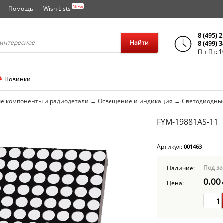
New
Помощь
Wish Lists
города..
8 (495) 
Найти
8 (499) 
Пн-Пт: 1
Новинки
е компоненты и радиодетали
→
Освещение и индикация
→
Светодиодны
FYM-19881AS-11
Артикул:
001463
Под за
Наличие:
0.00
Цена: