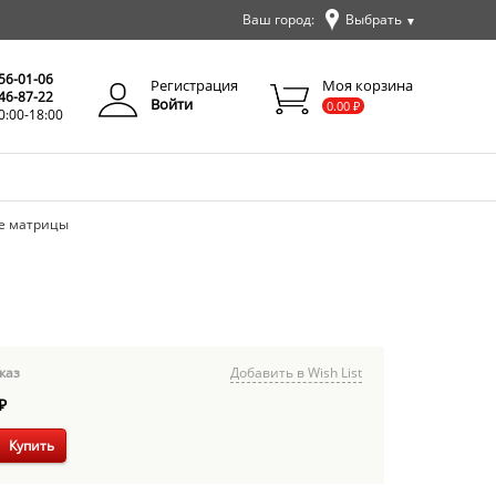
Ваш город:
Выбрать
▼
✕
Закрыть
256-01-06
Регистрация
Моя корзина
346-87-22
Войти
0.00
₽
0:00-18:00
е матрицы
каз
Добавить в Wish List
₽
Купить