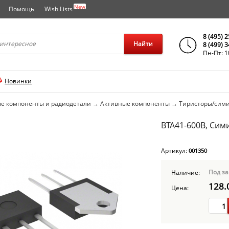
New
Помощь
Wish Lists
города..
8 (495) 
Найти
8 (499) 
Пн-Пт: 1
Новинки
е компоненты и радиодетали
→
Активные компоненты
→
Тиристоры/сим
BTA41-600B, Сим
Артикул:
001350
Под за
Наличие:
128.
Цена: