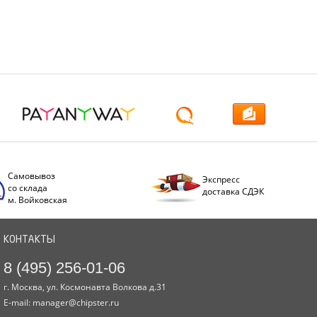
Самовывоз
Экспресс
со склада
доставка СДЭК
м. Войковская
КОНТАКТЫ
8 (495) 256-01-06
г. Москва, ул. Космонавта Волкова д.31
E-mail:
manager@chipster.ru