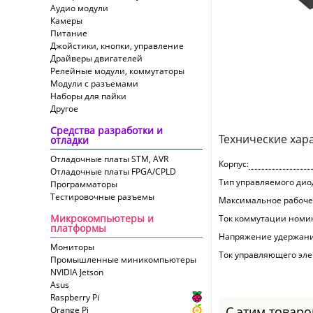
Аудио модули
Камеры
Питание
Джойстики, кнопки, управление
Драйверы двигателей
Релейные модули, коммутаторы
Модули с разъемами
Наборы для пайки
Другое
Средства разработки и
Технические хар
отладки
Отладочные платы STM, AVR
Корпус:
Отладочные платы FPGA/CPLD
Тип управляемого дио
Программаторы
Тестировочные разъемы
Максимальное рабоче
Микрокомпьютеры и
Ток коммутации номи
платформы
Напряжение удержания
Мониторы
Ток управляющего эле
Промышленные миникомпьютеры
NVIDIA Jetson
Asus
Raspberry Pi
С этим товар
Orange Pi