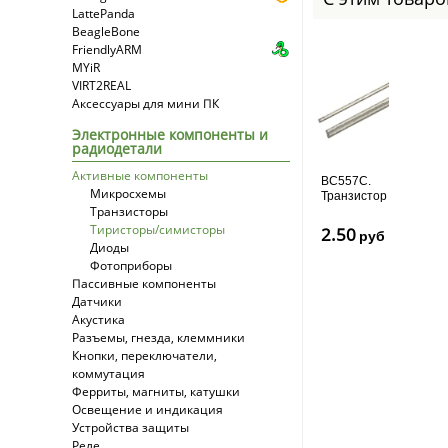
LattePanda
BeagleBone
FriendlyARM
MYiR
VIRT2REAL
Аксессуары для мини ПК
Электронные компоненты и
радиодетали
Активные компоненты
BC557C.
Микросхемы
Транзистор
Транзисторы
PNP
общего
Тиристоры/симисторы
2.50
руб
применения
Диоды
(Uк.б.макс.=-50...
Фотоприборы
Пассивные компоненты
Датчики
Акустика
Разъемы, гнезда, клеммники
Кнопки, переключатели,
коммутация
Ферриты, магниты, катушки
Освещение и индикация
Устройства защиты
Реле