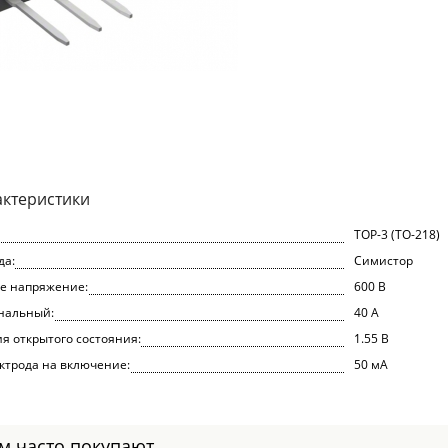
актеристики
TOP-3 (TO-218)
да:
Симистор
е напряжение:
600 В
нальный:
40 А
 открытого состояния:
1.55 В
ктрода на включение:
50 мА
ом часто покупают