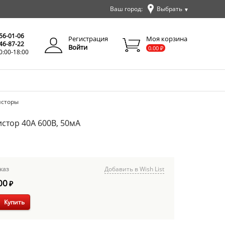
Ваш город:
Выбрать
▼
✕
Закрыть
256-01-06
Регистрация
Моя корзина
346-87-22
Войти
0.00
₽
0:00-18:00
исторы
истор 40А 600В, 50мА
каз
Добавить в Wish List
00
₽
Купить