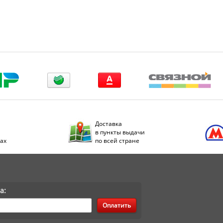
Доставка
в пункты выдачи
дах
по всей стране
а:
Оплатить