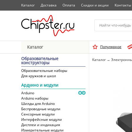
Каталог
Доставка
Оплата
Скидки и акции
Контакты
Начните водить название 
Каталог
Популярное
Выбрать
Образовательные
Каталог
→
Электронны
конструкторы
Образовательные наборы
Для кружков и школ
Ардуино и модули
Arduino
Arduino наборы
Шилды для Arduino
Беспроводные модули
Сенсорные модули
Интерфейсные модули
Дисплеи и индикация
Измерительные модули