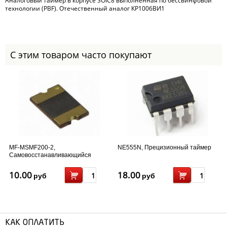
Аналоговый таймер в корпусе SOIC8 выполненная по бессвинфовой
технологии (PBF). Отечественный аналог КР1006ВИ1
С этим товаром часто покупают
MF-MSMF200-2,
NE555N, Прецизионный таймер
Самовосстанавливающийся
предохранитель SMD1812 - 2А
10.00
18.00
руб
руб
КАК ОПЛАТИТЬ