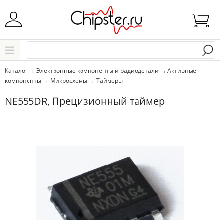
Начните водить название города..
Каталог
Каталог
→
Электронные компоненты и радиодетали
→
Активные
компоненты
→
Микросхемы
→
Таймеры
Выбрать
NE555DR, Прецизионный таймер