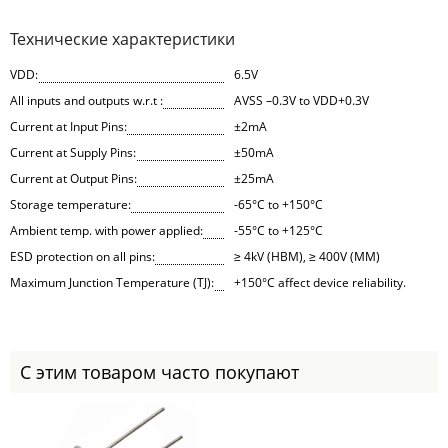
Технические характеристики
VDD:
6.5V
All inputs and outputs w.r.t :
AVSS –0.3V to VDD+0.3V
Current at Input Pins:
±2mA
Current at Supply Pins:
±50mA
Current at Output Pins:
±25mA
Storage temperature:
-65°C to +150°C
Ambient temp. with power applied:
-55°C to +125°C
ESD protection on all pins:
≥ 4kV (HBM), ≥ 400V (MM)
Maximum Junction Temperature (TJ):
+150°C affect device reliability.
С этим товаром часто покупают