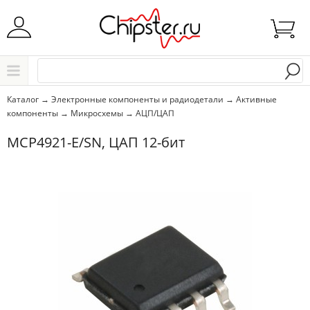
Начните водить название города..
Каталог
Каталог
→
Электронные компоненты и радиодетали
→
Активные
компоненты
→
Микросхемы
→
АЦП/ЦАП
Выбрать
MCP4921-E/SN, ЦАП 12-бит