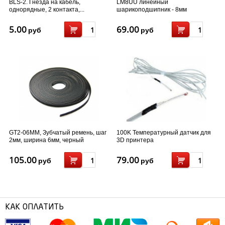
BLS-2. Гнезда на кабель,
LM8UU линейный
однорядные, 2 контакта,...
шарикоподшипник - 8мм
5.00
69.00
руб
руб
GT2-06MM, Зубчатый ремень, шаг
100K Температурный датчик для
2мм, ширина 6мм, черный
3D принтера
105.00
79.00
руб
руб
КАК ОПЛАТИТЬ