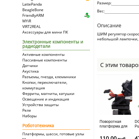
Размер:
LattePanda
BeagleBone
Вес:
FriendlyARM
MYiR
Описание
VIRT2REAL
Аксессуары для мини ПК
ШИМ регулятор скорост
небольшой лампочки, 
Электронные компоненты и
радиодетали
Активные компоненты
Пассивные компоненты
С этим товар
Датчики
Акустика
Разъемы, гнезда, клеммники
Кнопки, переключатели,
коммутация
Ферриты, магниты, катушки
Освещение и индикация
Устройства защиты
Реле
Наборы
Поворотная
DC
Робототехника
платформа для
P
камеры
пр
Платформы, шасси, готовые узлы
из
110.00
4
руб