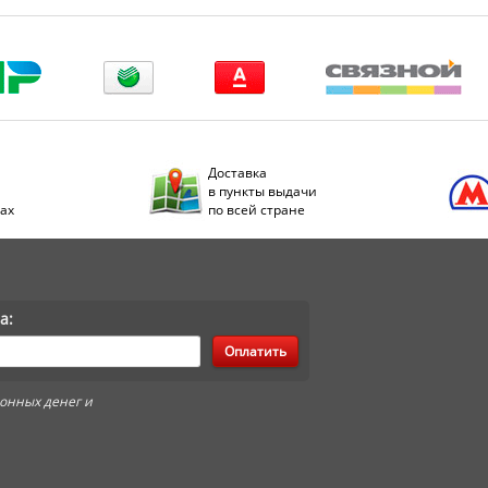
Доставка
в пункты выдачи
дах
по всей стране
а:
Оплатить
онных денег и