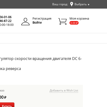
Ваш город:
Выбрать
▼
✕
Закрыть
256-01-06
Регистрация
Моя корзина
346-87-22
Войти
0.00
₽
0:00-18:00
улятор скорости вращения двигателя DC 6-
пка реверса
каз
Добавить в Wish List
00
₽
Купить