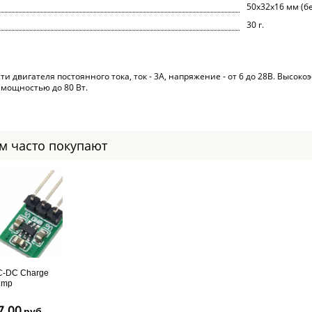
50x32x16 мм (б
30 г.
и двигателя постоянного тока, ток - 3А, напряжение - от 6 до 28В. Высок
мощностью до 80 Вт.
ом часто покупают
-DC Charge
ump
еобразователь
 1.8V-5V в 3.3V
7.00
руб