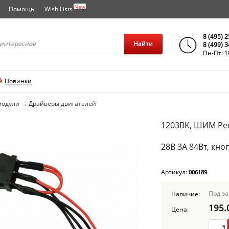
New
Помощь
Wish Lists
города..
8 (495) 
Найти
8 (499) 
Пн-Пт: 1
Новинки
модули
→
Драйверы двигателей
1203BK, ШИМ Рег
28В 3А 84Вт, кно
Артикул:
006189
Под за
Наличие:
195.
Цена: