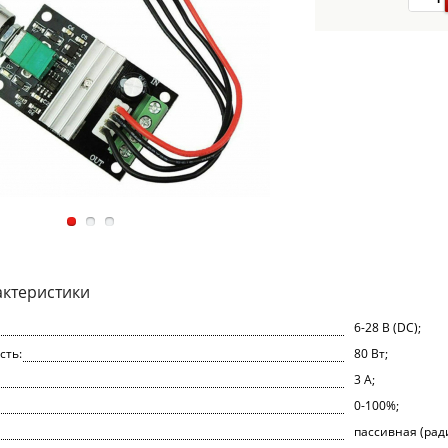
актеристики
6-28 В (DC);
сть:
80 Вт;
3 А;
0-100%;
пассивная (рад