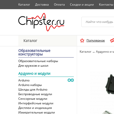
Каталог
Доставка
Оплата
Скидки и акции
Контакты
Начните водить название 
Каталог
Популярное
Выбрать
Образовательные
Каталог
→
Ардуино и 
конструкторы
Образовательные наборы
Для кружков и школ
Ардуино и модули
Arduino
Arduino наборы
Шилды для Arduino
Беспроводные модули
Сенсорные модули
Интерфейсные модули
Дисплеи и индикация
Измерительные модули