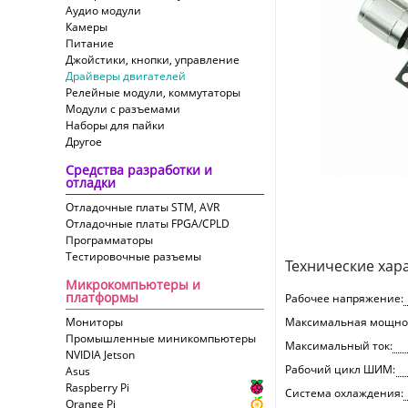
Аудио модули
Камеры
Питание
Джойстики, кнопки, управление
Драйверы двигателей
Релейные модули, коммутаторы
Модули с разъемами
Наборы для пайки
Другое
Средства разработки и
отладки
Отладочные платы STM, AVR
Отладочные платы FPGA/CPLD
Программаторы
Тестировочные разъемы
Технические хар
Микрокомпьютеры и
платформы
Рабочее напряжение:
Мониторы
Максимальная мощно
Промышленные миникомпьютеры
Максимальный ток:
NVIDIA Jetson
Рабочий цикл ШИМ:
Asus
Raspberry Pi
Система охлаждения:
Orange Pi