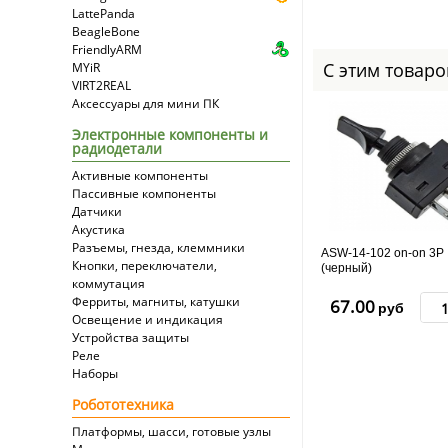
LattePanda
BeagleBone
FriendlyARM
С этим товар
MYiR
VIRT2REAL
Аксессуары для мини ПК
Электронные компоненты и
радиодетали
Активные компоненты
Пассивные компоненты
Датчики
Акустика
Разъемы, гнезда, клеммники
ASW-14-102 on-on 3P
Кнопки, переключатели,
(черный)
коммутация
Ферриты, магниты, катушки
67.00
руб
Освещение и индикация
Устройства защиты
Реле
Наборы
Робототехника
Платформы, шасси, готовые узлы