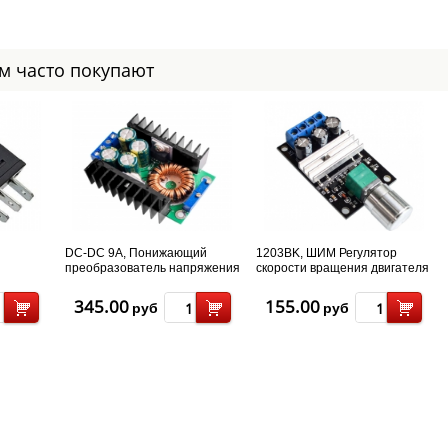
ом часто покупают
DC-DC 9A, Понижающий
1203BK, ШИМ Регулятор
преобразователь напряжения
скорости вращения двигателя
300W, 5-40В до 1,2-35В
постоянного тока 80W
345.00
155.00
руб
руб