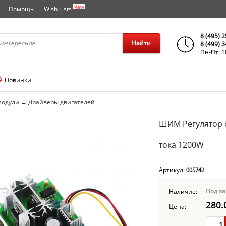
New
Помощь
Wish Lists
города..
8 (495) 
Найти
8 (499) 
Пн-Пт: 1
Новинки
модули
→
Драйверы двигателей
ШИМ Регулятор 
тока 1200W
Артикул:
005742
Под за
Наличие:
280.
Цена: