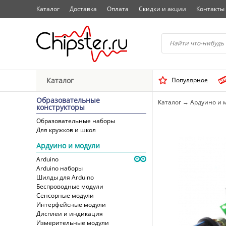
Каталог
Доставка
Оплата
Скидки и акции
Контакты
Начните водить название 
Каталог
Популярное
Выбрать
Образовательные
Каталог
→
Ардуино и 
конструкторы
Образовательные наборы
Для кружков и школ
Ардуино и модули
Arduino
Arduino наборы
Шилды для Arduino
Беспроводные модули
Сенсорные модули
Интерфейсные модули
Дисплеи и индикация
Измерительные модули