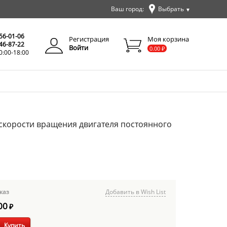
Ваш город:
Выбрать
▼
✕
Закрыть
256-01-06
Регистрация
Моя корзина
346-87-22
Войти
0.00
₽
0:00-18:00
скорости вращения двигателя постоянного
каз
Добавить в Wish List
00
₽
Купить