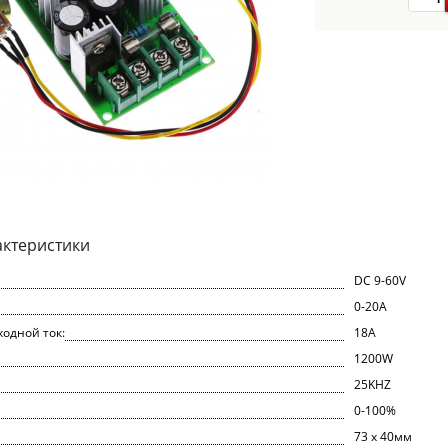
актеристики
DC 9-60V
0-20A
одной ток:
18A
1200W
25KHZ
0-100%
73 x 40мм