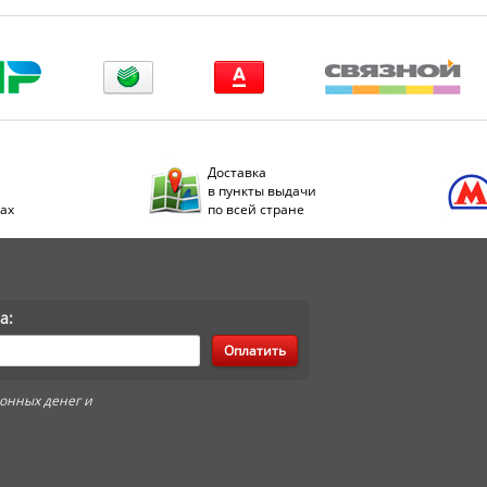
Доставка
в пункты выдачи
дах
по всей стране
а:
Оплатить
онных денег и