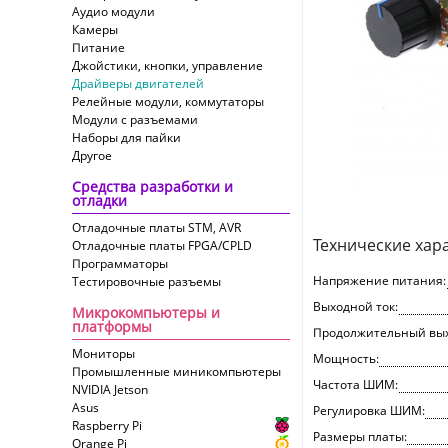
Аудио модули
Камеры
Питание
Джойстики, кнопки, управление
Драйверы двигателей
Релейные модули, коммутаторы
Модули с разъемами
Наборы для пайки
Другое
Средства разработки и
отладки
Отладочные платы STM, AVR
Технические хар
Отладочные платы FPGA/CPLD
Программаторы
Напряжение питания:
Тестировочные разъемы
Выходной ток:
Микрокомпьютеры и
платформы
Продолжительный вых
Мониторы
Мощность:
Промышленные миникомпьютеры
Частота ШИМ:
NVIDIA Jetson
Asus
Регулировка ШИМ:
Raspberry Pi
Размеры платы:
Orange Pi