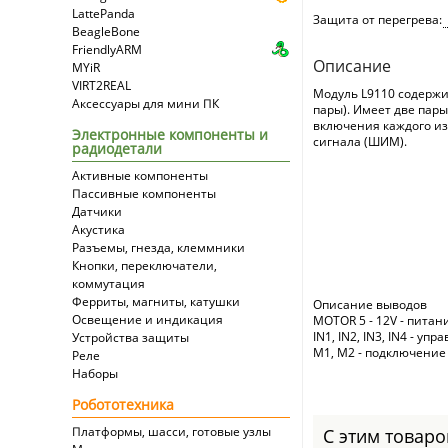
LattePanda
Защита от перегрева:
BeagleBone
FriendlyARM
Описание
MYiR
VIRT2REAL
Модуль L9110 содержи
Аксессуары для мини ПК
пары). Имеет две пары
включения каждого из
Электронные компоненты и
сигнала (ШИМ).
радиодетали
Активные компоненты
Пассивные компоненты
Датчики
Акустика
Разъемы, гнезда, клеммники
Кнопки, переключатели,
коммутация
Ферриты, магниты, катушки
Описание выводов
Освещение и индикация
MOTOR 5 - 12V - пита
IN1, IN2, IN3, IN4 - 
Устройства защиты
M1, M2 - подключение
Реле
Наборы
Робототехника
Платформы, шасси, готовые узлы
С этим товар