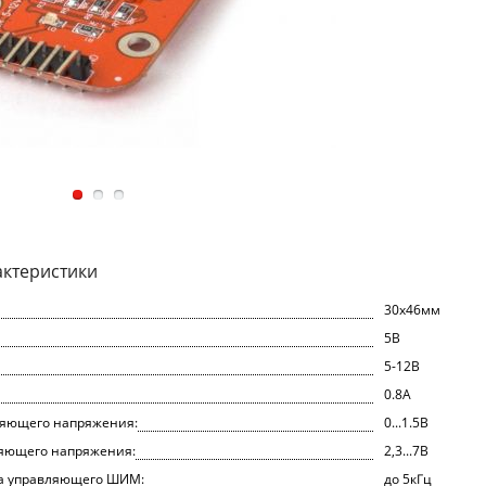
актеристики
30x46мм
5В
5-12В
0.8А
ляющего напряжения:
0...1.5В
ляющего напряжения:
2,3...7В
а управляющего ШИМ:
до 5кГц