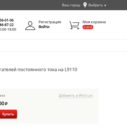
Ваш город:
Выбрать
▼
✕
Закрыть
256-01-06
Регистрация
Моя корзина
346-87-22
Войти
0.00
₽
0:00-18:00
гателей постоянного тока на L9110
каз
Добавить в Wish List
00
₽
Купить