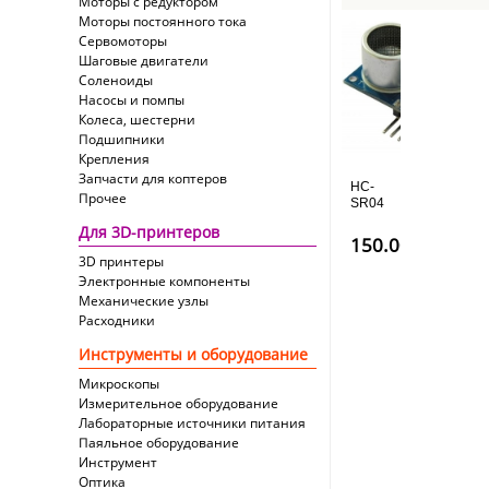
Моторы с редуктором
Моторы постоянного тока
Сервомоторы
Шаговые двигатели
Соленоиды
Насосы и помпы
Колеса, шестерни
Подшипники
Крепления
Запчасти для коптеров
HC-
Прочее
SR04
ультразвуковой
Для 3D-принтеров
дальномер
150.00
руб
(сонар)
3D принтеры
Электронные компоненты
Механические узлы
Расходники
Инструменты и оборудование
Микроскопы
Измерительное оборудование
Лабораторные источники питания
Паяльное оборудование
Инструмент
Оптика