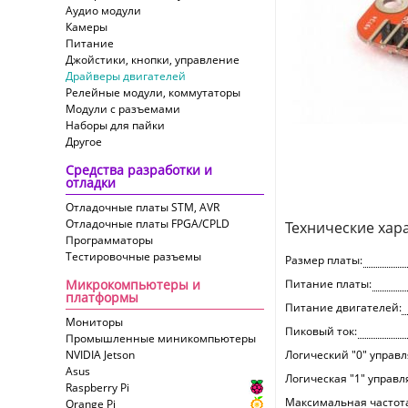
Аудио модули
Камеры
Питание
Джойстики, кнопки, управление
Драйверы двигателей
Релейные модули, коммутаторы
Модули с разъемами
Наборы для пайки
Другое
Средства разработки и
отладки
Отладочные платы STM, AVR
Отладочные платы FPGA/CPLD
Технические хар
Программаторы
Тестировочные разъемы
Размер платы:
Микрокомпьютеры и
Питание платы:
платформы
Питание двигателей:
Мониторы
Пиковый ток:
Промышленные миникомпьютеры
NVIDIA Jetson
Логический "0" управ
Asus
Логическая "1" управ
Raspberry Pi
Максимальная частот
Orange Pi