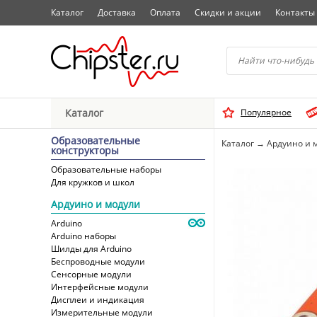
Каталог
Доставка
Оплата
Скидки и акции
Контакты
Начните водить название 
Каталог
Популярное
Выбрать
Образовательные
Каталог
→
Ардуино и 
конструкторы
Образовательные наборы
Для кружков и школ
Ардуино и модули
Arduino
Arduino наборы
Шилды для Arduino
Беспроводные модули
Сенсорные модули
Интерфейсные модули
Дисплеи и индикация
Измерительные модули