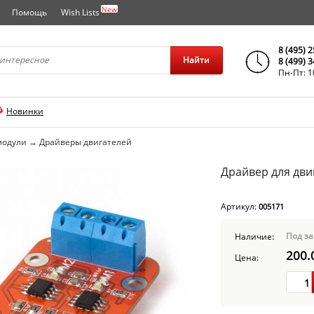
New
Помощь
Wish Lists
города..
8 (495) 
Найти
8 (499) 
Пн-Пт: 1
Новинки
модули
→
Драйверы двигателей
Драйвер для дви
Артикул:
005171
Под за
Наличие:
200.
Цена: