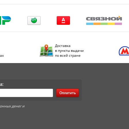
Доставка
в пункты выдачи
дах
по всей стране
а:
Оплатить
онных денег и