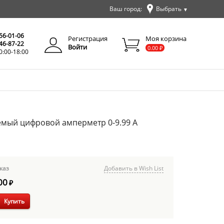
Ваш город:
Выбрать
▼
✕
Закрыть
256-01-06
Регистрация
Моя корзина
346-87-22
Войти
0.00
₽
0:00-18:00
емый цифровой амперметр 0-9.99 А
каз
Добавить в Wish List
00
₽
Купить