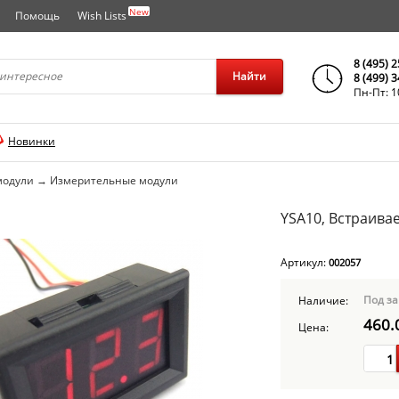
New
Помощь
Wish Lists
города..
8 (495) 
Найти
8 (499) 
Пн-Пт: 1
Новинки
модули
→
Измерительные модули
YSA10, Встраива
Артикул:
002057
Под за
Наличие:
460.
Цена: