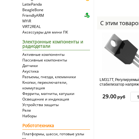
LattePanda
BeagleBone
FriendlyARM
MYiR
С этим товар
VIRT2REAL
Аксессуары для мини ПК
Электронные компоненты и
радиодетали
Активные компоненты
Пассивные компоненты
Датчики
Акустика
Разъемы, гнезда, клеммники
LM317T, Регулируемы
Кнопки, переключатели,
стабилизатор напря
коммутация
1.2/37В, 1.5А
Ферриты, магниты, катушки
29.00
руб
Освещение и индикация
Устройства защиты
Реле
Наборы
Робототехника
Платформы, шасси, готовые узлы