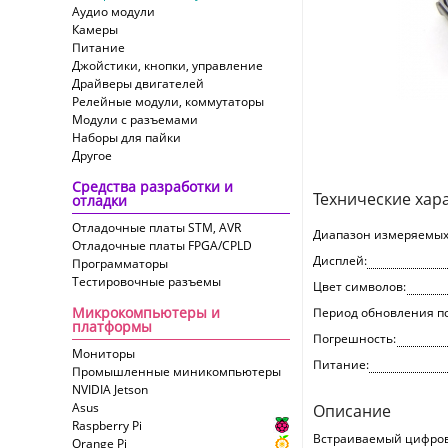
Аудио модули
Камеры
Питание
Джойстики, кнопки, управление
Драйверы двигателей
Релейные модули, коммутаторы
Модули с разъемами
Наборы для пайки
Другое
Средства разработки и
Технические хар
отладки
Отладочные платы STM, AVR
Диапазон измеряемых
Отладочные платы FPGA/CPLD
Дисплей:
Программаторы
Тестировочные разъемы
Цвет символов:
Микрокомпьютеры и
Период обновления п
платформы
Погрешность:
Мониторы
Питание:
Промышленные миникомпьютеры
NVIDIA Jetson
Asus
Описание
Raspberry Pi
Встраиваемый цифрово
Orange Pi