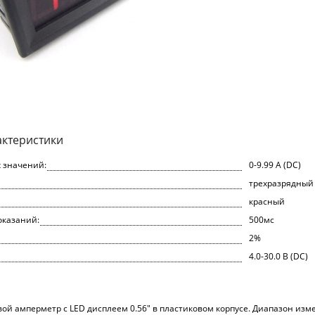
актеристики
 значений:
0-9.99 А (DC)
трехразрядный 
красный
оказаний:
500мс
2%
4.0-30.0 В (DC)
й амперметр с LED дисплеем 0.56" в пластиковом корпусе. Диапазон изме