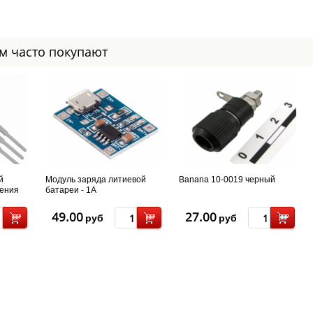
ом часто покупают
й
Модуль заряда литиевой
Banana 10-0019 черный
жения
батареи - 1А
49.00
27.00
руб
руб