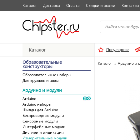
Каталог
Доставка
Оплата
Скидки и акции
Контакты
Начните водить название 
Каталог
Популярное
Выбрать
Образовательные
Каталог
→
Ардуино и 
конструкторы
Образовательные наборы
Для кружков и школ
Ардуино и модули
Arduino
Arduino наборы
Шилды для Arduino
Беспроводные модули
Сенсорные модули
Интерфейсные модули
Дисплеи и индикация
Измерительные модули