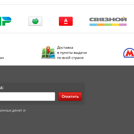
Доставка
в пункты выдачи
дах
по всей стране
а:
Оплатить
онных денег и