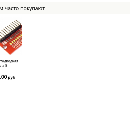
ом часто покупают
тодиодная
ла 8
тодиодов
een)
.00
руб