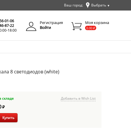
Ваш город:
Выбрать
▼
✕
Закрыть
256-01-06
Регистрация
Моя корзина
346-87-22
Войти
0.00
₽
0:00-18:00
ала 8 светодиодов (white)
а складе
Добавить в Wish List
0
₽
Купить