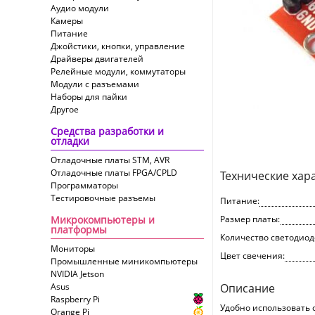
Аудио модули
Камеры
Питание
Джойстики, кнопки, управление
Драйверы двигателей
Релейные модули, коммутаторы
Модули с разъемами
Наборы для пайки
Другое
Средства разработки и
отладки
Отладочные платы STM, AVR
Отладочные платы FPGA/CPLD
Технические хар
Программаторы
Тестировочные разъемы
Питание:
Микрокомпьютеры и
Размер платы:
платформы
Количество светодиод
Мониторы
Цвет свечения:
Промышленные миникомпьютеры
NVIDIA Jetson
Asus
Описание
Raspberry Pi
Удобно использовать 
Orange Pi