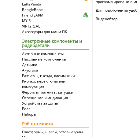
программированию мик
LattePanda
BeagleBone
Для подключения удо
FriendlyARM
Видеообзор
MYiR
VIRT2REAL
Аксессуары для мини ПК
Электронные компоненты и
радиодетали
Активные компоненты
Пассивные компоненты
Датчики
Акустика
Разъемы, гнезда, клеммники
Кнопки, переключатели,
коммутация
Ферриты, магниты, катушки
Освещение и индикация
Устройства защиты
Реле
Наборы
Робототехника
Платформы, шасси, готовые узлы