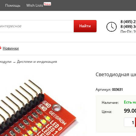
New
Помощь
Wish Lists
города..
8 (495) 
Найти
8 (499) 
Пн-Пт: 1
Новинки
модули
→
Дисплеи и индикация
Светодиодная шк
Артикул:
003631
Есть н
Наличие:
99.0
Цена: