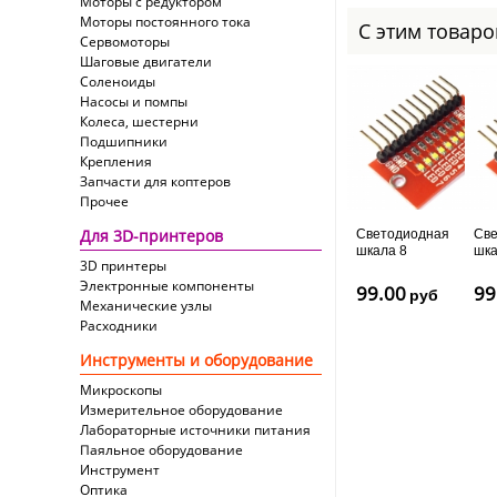
Моторы с редуктором
Моторы постоянного тока
С этим товар
Сервомоторы
Шаговые двигатели
Соленоиды
Насосы и помпы
Колеса, шестерни
Подшипники
Крепления
Запчасти для коптеров
Прочее
Для 3D-принтеров
Светодиодная
Све
шкала 8
шка
3D принтеры
светодиодов
све
Электронные компоненты
(blue)
(gr
99.00
99
руб
Механические узлы
Расходники
Инструменты и оборудование
Микроскопы
Измерительное оборудование
Лабораторные источники питания
Паяльное оборудование
Инструмент
Оптика