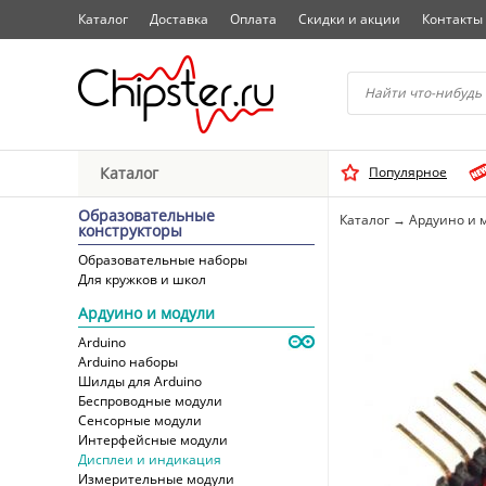
Каталог
Доставка
Оплата
Скидки и акции
Контакты
Начните водить название 
Каталог
Популярное
Выбрать
Образовательные
Каталог
→
Ардуино и 
конструкторы
Образовательные наборы
Для кружков и школ
Ардуино и модули
Arduino
Arduino наборы
Шилды для Arduino
Беспроводные модули
Сенсорные модули
Интерфейсные модули
Дисплеи и индикация
Измерительные модули