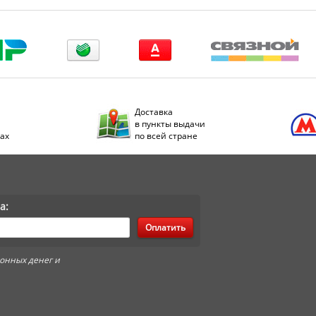
Доставка
в пункты выдачи
дах
по всей стране
а:
Оплатить
онных денег и