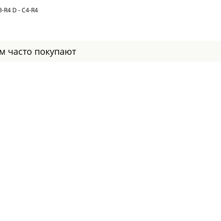
C3-R4 D - C4-R4
ом часто покупают