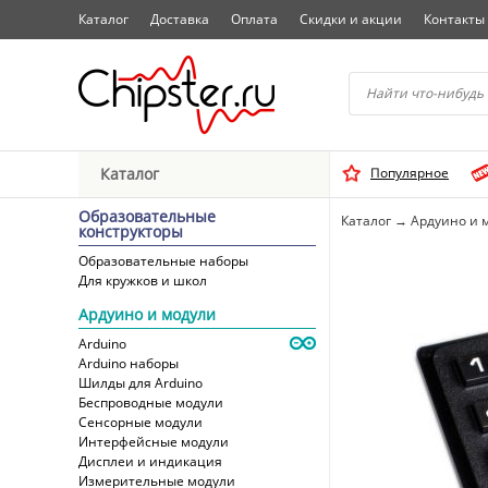
Каталог
Доставка
Оплата
Скидки и акции
Контакты
Начните водить название 
Каталог
Популярное
Выбрать
Образовательные
Каталог
→
Ардуино и 
конструкторы
Образовательные наборы
Для кружков и школ
Ардуино и модули
Arduino
Arduino наборы
Шилды для Arduino
Беспроводные модули
Сенсорные модули
Интерфейсные модули
Дисплеи и индикация
Измерительные модули