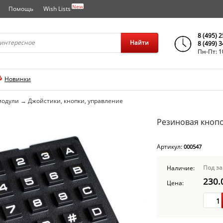
New
Помощь
Wish Lists
города..
8 (495) 
Найти
8 (499) 
Пн-Пт: 1
Новинки
модули
→
Джойстики, кнопки, управление
Резиновая кнопо
Артикул:
000547
Под за
Наличие:
230.
Цена: