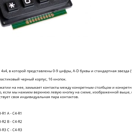
4х4, в которой представлены 0-9 цифры, A-D буквы и стандартная звезда (*
астиковый черный корпус, 16 кнопок.
ажатии на нее, замыкает контакты между конкретным столбцом и конкрет
 если мы нажмем верхнюю левую кнопку на схеме, изображенной выше, мы 
ствует своя индивидуальная пара контактов.
3-R1 A - C4-R1
3-R2 B - C4-R2
3-R3 C - C4-R3