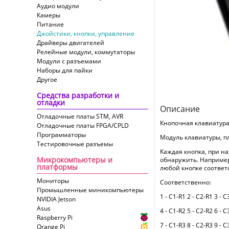
Аудио модули
Камеры
Питание
Джойстики, кнопки, управление
Драйверы двигателей
Релейные модули, коммутаторы
Модули с разъемами
Наборы для пайки
Другое
Средства разработки и
отладки
Описание
Отладочные платы STM, AVR
Кнопочная клавиатура 
Отладочные платы FPGA/CPLD
Программаторы
Модуль клавиатуры, пл
Тестировочные разъемы
Каждая кнопка, при н
Микрокомпьютеры и
обнаружить. Например,
платформы
любой кнопке соответ
Мониторы
Соответственно:
Промышленные миникомпьютеры
1 - C1-R1 2 - C2-R1 3 - C
NVIDIA Jetson
Asus
4 - C1-R2 5 - C2-R2 6 - C
Raspberry Pi
7 - C1-R3 8 - C2-R3 9 - C
Orange Pi