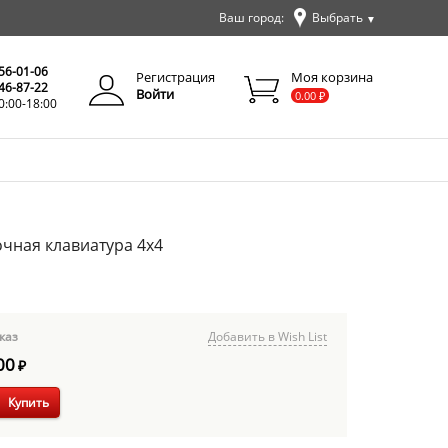
Ваш город:
Выбрать
▼
✕
Закрыть
256-01-06
Регистрация
Моя корзина
346-87-22
Войти
0.00
₽
0:00-18:00
чная клавиатура 4х4
каз
Добавить в Wish List
00
₽
Купить