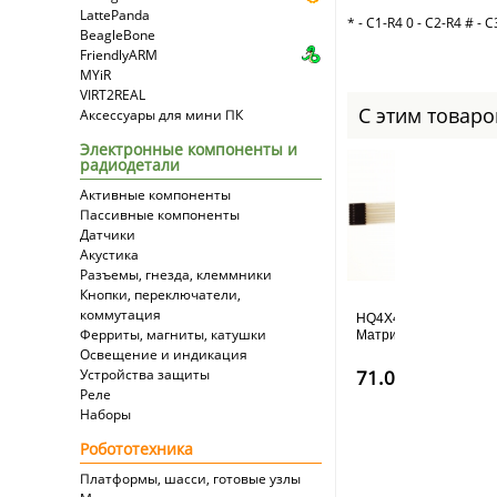
LattePanda
* - C1-R4 0 - C2-R4 # - 
BeagleBone
FriendlyARM
MYiR
VIRT2REAL
С этим товар
Аксессуары для мини ПК
Электронные компоненты и
радиодетали
Активные компоненты
Пассивные компоненты
Датчики
Акустика
Разъемы, гнезда, клеммники
Кнопки, переключатели,
коммутация
HQ4X4,
Ферриты, магниты, катушки
Матричная
клавиатура
Освещение и индикация
4x4
Устройства защиты
71.00
руб
Реле
Наборы
Робототехника
Платформы, шасси, готовые узлы