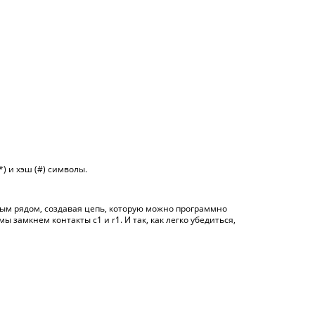
) и хэш (#) символы.
ным рядом, создавая цепь, которую можно программно
замкнем контакты c1 и r1. И так, как легко убедиться,