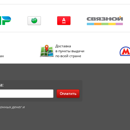
Доставка
в пункты выдачи
дах
по всей стране
а:
Оплатить
онных денег и