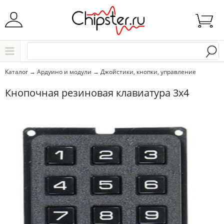
Начните водить название города..
Каталог
Каталог
→
Ардуино и модули
→
Джойстики, кнопки, управление
Выбрать
Кнопочная резиновая клавиатура 3х4