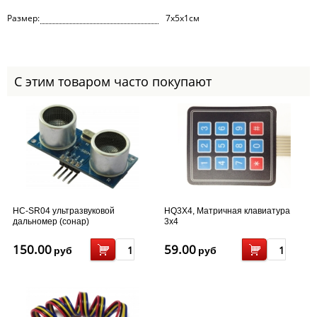
Размер:
7х5х1см
С этим товаром часто покупают
HC-SR04 ультразвуковой
HQ3X4, Матричная клавиатура
дальномер (сонар)
3x4
150.00
59.00
руб
руб