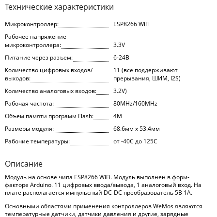
Технические характеристики
Микроконтроллер:
ESP8266 WiFi
Рабочее напряжение
микроконтроллера:
3.3V
Питание через разъем:
6-24В
Количество цифровых входов/
11 (все поддерживают
выходов:
прерывания, ШИМ, I2S)
Количество аналоговых входов:
3.2V)
Рабочая частота:
80MHz/160MHz
Объем памяти программ Flash:
4M
Размеры модуля:
68.6мм х 53.4мм
Рабочие температуры:
от -40С до 125С
Описание
Модуль на основе чипа ESP8266 WiFi. Модуль выполнен в форм-
факторе Arduino. 11 цифровых ввода/вывода, 1 аналоговый вход. На
плате располагается импульсный DC-DC преобразователь 5В 1A.
Основными областями применения контроллеров WeMos являются
температурные датчики, датчики давления и другие, зарядные