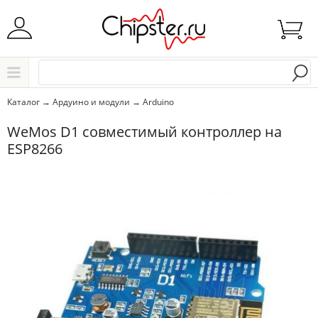
Начните водить название города..
Каталог
Каталог
→
Ардуино и модули
→
Arduino
Выбрать
WeMos D1 совместимый контроллер на
ESP8266