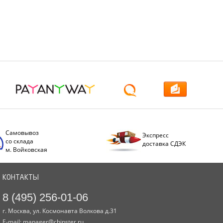
Самовывоз
Экспресс
со склада
доставка СДЭК
м. Войковская
КОНТАКТЫ
8 (495) 256-01-06
г. Москва, ул. Космонавта Волкова д.31
E-mail:
manager@chipster.ru