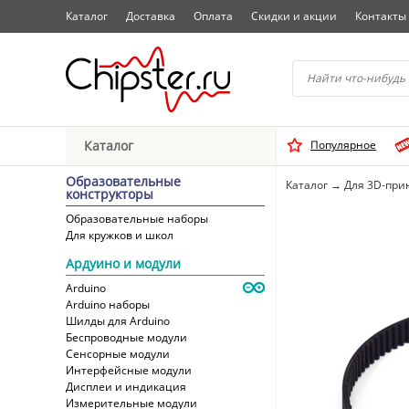
Каталог
Доставка
Оплата
Скидки и акции
Контакты
Начните водить название 
Каталог
Популярное
Выбрать
Образовательные
Каталог
→
Для 3D-при
конструкторы
Образовательные наборы
Для кружков и школ
Ардуино и модули
Arduino
Arduino наборы
Шилды для Arduino
Беспроводные модули
Сенсорные модули
Интерфейсные модули
Дисплеи и индикация
Измерительные модули