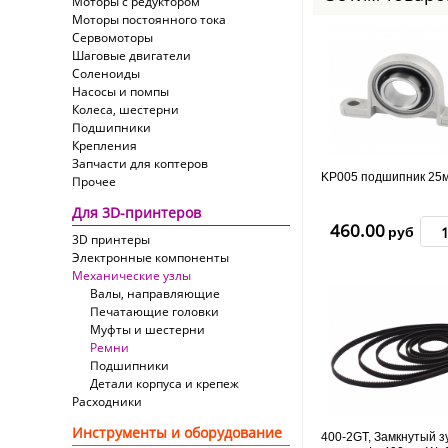
Моторы с редуктором
Моторы постоянного тока
Сервомоторы
Шаговые двигатели
Соленоиды
Насосы и помпы
Колеса, шестерни
Подшипники
Крепления
Запчасти для коптеров
KP005 подшипник 25
Прочее
Для 3D-принтеров
460.00
руб
3D принтеры
Электронные компоненты
Механические узлы
Валы, направляющие
Печатающие головки
Муфты и шестерни
Ремни
Подшипники
Детали корпуса и крепеж
Расходники
Инструменты и оборудование
400-2GT, Замкнутый 