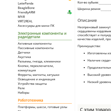
Кол-во зубьев:
LattePanda
BeagleBone
Ширина ремня:
FriendlyARM
MYiR
Описание
VIRT2REAL
Аксессуары для мини ПК
Неопреновый замкнуты
сердцевины кордовыми
Электронные компоненты и
способствует и полук
радиодетали
качества изделий, пр
Активные компоненты
Преимущества:
Пассивные компоненты
Датчики
Изготовлены из
Акустика
Наличие сердеч
Разъемы, гнезда, клеммники
Кнопки, переключатели,
Продолжительн
коммутация
Ферриты, магниты, катушки
Высокий уровен
Освещение и индикация
Низкий уровень
Устройства защиты
Реле
Наборы
Робототехника
Платформы, шасси, готовые узлы
С этим товар