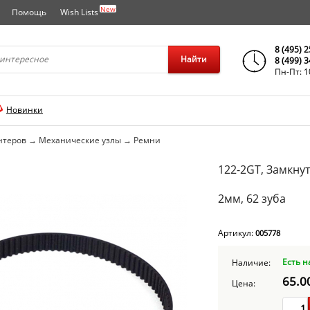
New
Помощь
Wish Lists
города..
8 (495) 
Найти
8 (499) 
Пн-Пт: 1
Новинки
нтеров
→
Механические узлы
→
Ремни
122-2GT, Замкну
2мм, 62 зуба
Артикул:
005778
Есть н
Наличие:
65.0
Цена: