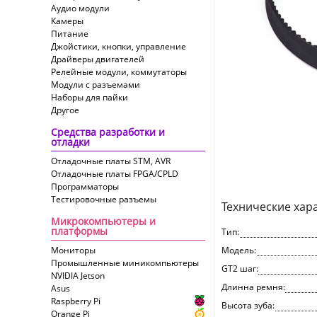
Аудио модули
Камеры
Питание
Джойстики, кнопки, управление
Драйверы двигателей
Релейные модули, коммутаторы
Модули с разъемами
Наборы для пайки
Другое
Средства разработки и
отладки
Отладочные платы STM, AVR
Отладочные платы FPGA/CPLD
Программаторы
Тестировочные разъемы
Технические хар
Микрокомпьютеры и
платформы
Тип:
Мониторы
Модель:
Промышленные миникомпьютеры
GT2 шаг:
NVIDIA Jetson
Длинна ремня:
Asus
Raspberry Pi
Высота зуба:
Orange Pi