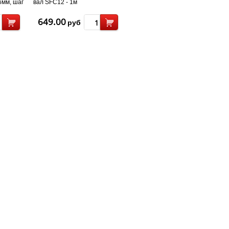
6мм, шаг
вал SFC12 - 1м
649.00
руб