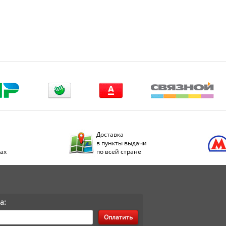
Доставка
в пункты выдачи
дах
по всей стране
а:
Оплатить