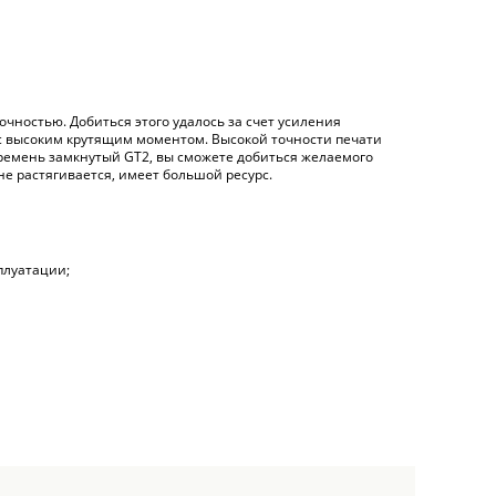
чностью. Добиться этого удалось за счет усиления
с высоким крутящим моментом. Высокой точности печати
я ремень замкнутый GT2, вы сможете добиться желаемого
е растягивается, имеет большой ресурс.
плуатации;