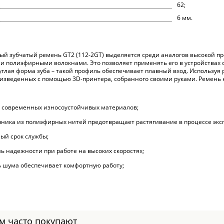
62;
6 мм.
й зубчатый ремень GT2 (112-2GT) выделяется среди аналогов высокой про
 полиэфирными волокнами. Это позволяет применять его в устройствах 
руглая форма зуба – такой профиль обеспечивает плавный вход. Использу
оизведенных с помощью 3D-принтера, собранного своими руками. Ремень н
 современных износоустойчивых материалов;
ника из полиэфирных нитей предотвращает растягивание в процессе экс
ый срок службы;
ь надежности при работе на высоких скоростях;
 шума обеспечивает комфортную работу;
ом часто покупают