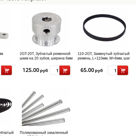
мм
2GT-20T, Зубчатый ременной
110-2GT, Замкнутый зубчатый
шкив на 20 зубов, ширина 6мм
ремень, L=110мм, W=6мм, шаг
на вал D 6мм
2мм, 55 зубов
125.00
65.00
руб
руб
зубчатый
Полированный закаленный