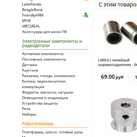
С этим товар
LattePanda
BeagleBone
FriendlyARM
MYiR
VIRT2REAL
Аксессуары для мини ПК
Электронные компоненты и
радиодетали
Активные компоненты
Пассивные компоненты
LM8UU линейный
Датчики
шарикоподшипник - 8
Акустика
Разъемы, гнезда, клеммники
69.00
руб
Кнопки, переключатели,
коммутация
Ферриты, магниты, катушки
Освещение и индикация
Устройства защиты
Реле
Наборы
Робототехника
Платформы, шасси, готовые узлы