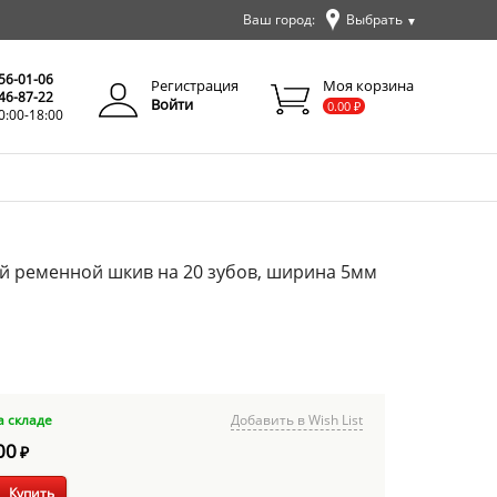
Ваш город:
Выбрать
▼
✕
Закрыть
256-01-06
Регистрация
Моя корзина
346-87-22
Войти
0.00
₽
0:00-18:00
й ременной шкив на 20 зубов, ширина 5мм
а складе
Добавить в Wish List
00
₽
Купить