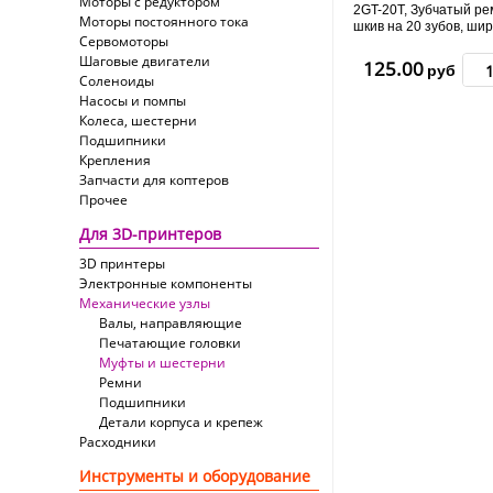
Моторы с редуктором
2GT-20T, Зубчатый р
Моторы постоянного тока
шкив на 20 зубов, ши
Сервомоторы
на вал D 6мм
Шаговые двигатели
125.00
руб
Соленоиды
Насосы и помпы
Колеса, шестерни
Подшипники
Крепления
Запчасти для коптеров
Прочее
Для 3D-принтеров
3D принтеры
Электронные компоненты
Механические узлы
Валы, направляющие
Печатающие головки
Муфты и шестерни
Ремни
Подшипники
Детали корпуса и крепеж
Расходники
Инструменты и оборудование