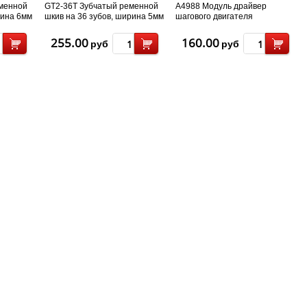
еменной
GT2-36T Зубчатый ременной
A4988 Модуль драйвер
рина 6мм
шкив на 36 зубов, ширина 5мм
шагового двигателя
/ D 5мм
255.00
160.00
руб
руб