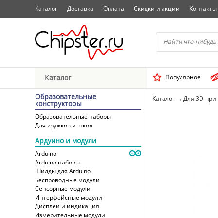
Каталог
Доставка
Оплата
Скидки и акции
Контакты
Начните водить название 
Каталог
Популярное
Выбрать
Образовательные
Каталог
→
Для 3D-при
конструкторы
Образовательные наборы
Для кружков и школ
Ардуино и модули
Arduino
Arduino наборы
Шилды для Arduino
Беспроводные модули
Сенсорные модули
Интерфейсные модули
Дисплеи и индикация
Измерительные модули