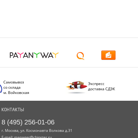
Самовывоз
Экспресс
со склада
доставка СДЭК
м. Войковская
КОНТАКТЫ
8 (495) 256-01-06
г. Москва, ул. Космонавта Волкова д.31
E-mail:
manager@chipster.ru