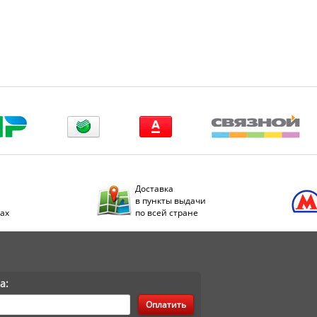
Доставка
в пункты выдачи
дах
по всей стране
а:
Оплатить