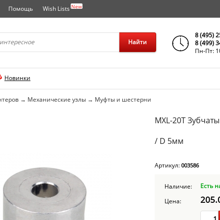
New
Помощь
Wish Lists
города..
8 (495) 
Найти
8 (499) 
Пн-Пт: 1
Новинки
нтеров
→
Механические узлы
→
Муфты и шестерни
MXL-20T Зубчаты
/ D 5мм
Артикул:
003586
Есть н
Наличие:
205.
Цена: