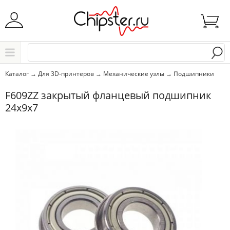
Начните водить название города..
Каталог
Каталог
→
Для 3D-принтеров
→
Механические узлы
→
Подшипники
Выбрать
F609ZZ закрытый фланцевый подшипник
24x9x7