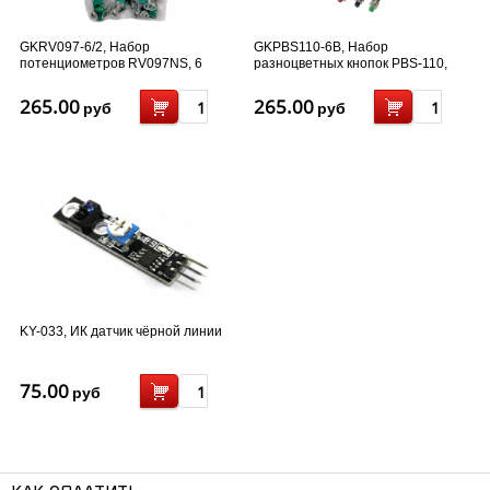
GKRV097-6/2, Набор
GKPBS110-6B, Набор
потенциометров RV097NS, 6
разноцветных кнопок PBS-110,
номиналов - 12 шт
без фиксации - 6 шт
265.00
265.00
руб
руб
KY-033, ИК датчик чёрной линии
75.00
руб