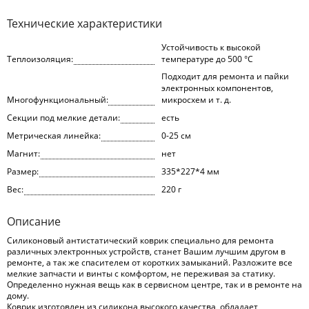
Технические характеристики
Устойчивость к высокой
Теплоизоляция:
температуре до 500 °С
Подходит для ремонта и пайки
электронных компонентов,
Многофункциональный:
микросхем и т. д.
Секции под мелкие детали:
есть
Метрическая линейка:
0-25 см
Магнит:
нет
Размер:
335*227*4 мм
Вес:
220 г
Описание
Силиконовый антистатический коврик специально для ремонта
различных электронных устройств, станет Вашим лучшим другом в
ремонте, а так же спасителем от коротких замыканий. Разложите все
мелкие запчасти и винты с комфортом, не переживая за статику.
Определенно нужная вещь как в сервисном центре, так и в ремонте на
дому.
Коврик изготовлен из силикона высокого качества, обладает